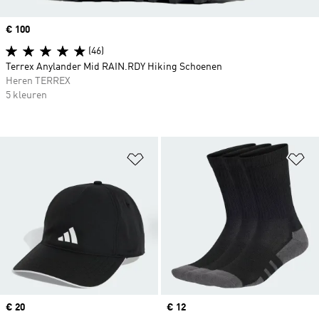
Price
€ 100
(46)
Terrex Anylander Mid RAIN.RDY Hiking Schoenen
Heren TERREX
5 kleuren
Op verlanglijst zetten
Op
Price
€ 20
Price
€ 12