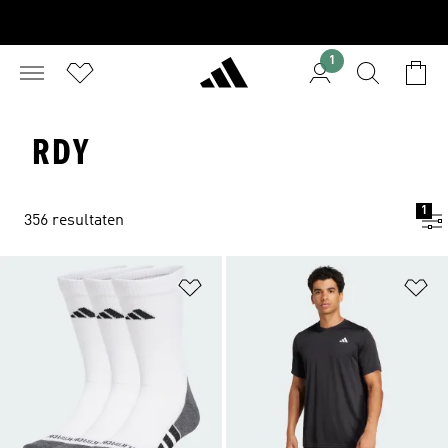
1
RDY
1
356 resultaten
Op verlanglijst zetten
Op