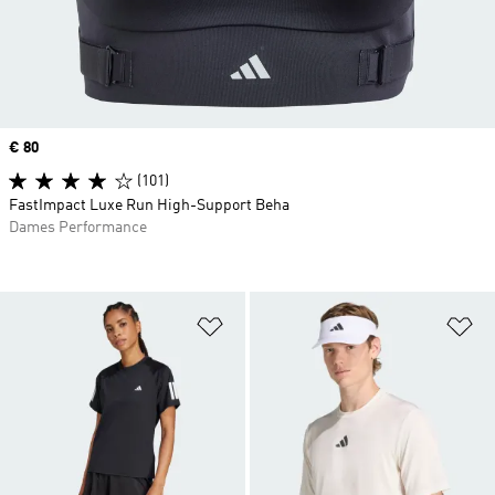
Price
€ 80
(101)
FastImpact Luxe Run High-Support Beha
Dames Performance
Op verlanglijst zetten
Op