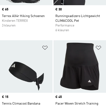
Price
€ 65
Price
€ 30
Terrex AX4r Hiking Schoenen
Runningxadizero Lichtgewicht
Kinderen TERREX
CLIMACOOL Pet
3 kleuren
Performance
6 kleuren
Op verlanglijst zetten
Op
Price
€ 15
Price
€ 45
Tennis Climacool Bandana
Pacer Woven Stretch Training