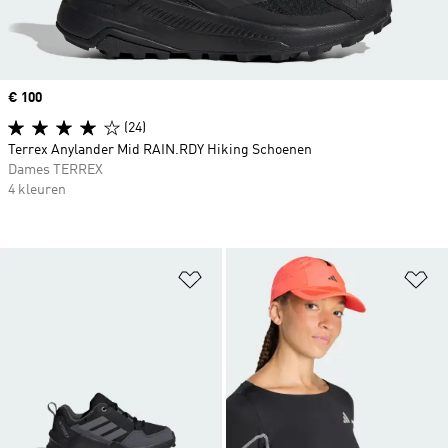
Price
€ 100
(24)
Terrex Anylander Mid RAIN.RDY Hiking Schoenen
Dames TERREX
4 kleuren
Op verlanglijst zetten
Op