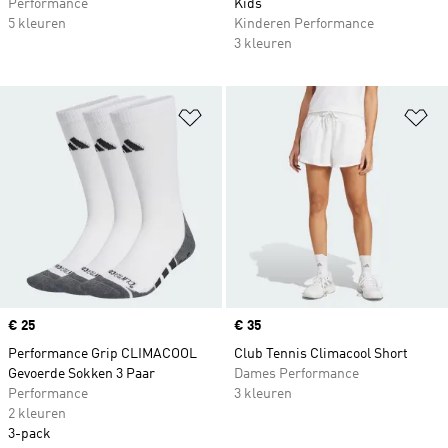
Performance
Kids
5 kleuren
Kinderen Performance
3 kleuren
Op verlanglijst zetten
Op
Price
€ 25
Price
€ 35
Performance Grip CLIMACOOL
Club Tennis Climacool Short
Gevoerde Sokken 3 Paar
Dames Performance
Performance
3 kleuren
2 kleuren
3-pack