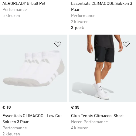
AEROREADY B-ball Pet
Essentials CLIMACOOL Sokken 3
Performance
Paar
5 kleuren
Performance
2 kleuren
3-pack
Op verlanglijst zetten
Op
Price
€ 10
Price
€ 35
Essentials CLIMACOOL Low Cut
Club Tennis Climacool Short
Sokken 3 Paar
Heren Performance
Performance
4 kleuren
2 kleuren