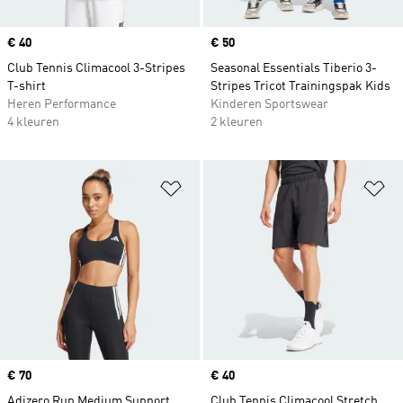
Price
€ 40
Price
€ 50
Club Tennis Climacool 3-Stripes
Seasonal Essentials Tiberio 3-
T-shirt
Stripes Tricot Trainingspak Kids
Heren Performance
Kinderen Sportswear
4 kleuren
2 kleuren
Op verlanglijst zetten
Op
Price
€ 70
Price
€ 40
Adizero Run Medium Support
Club Tennis Climacool Stretch