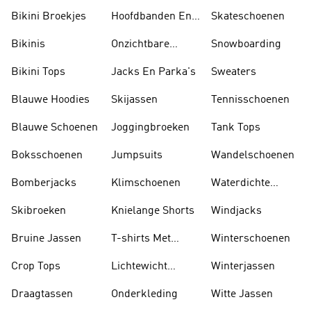
Bikini Broekjes
Hoofdbanden En
Skateschoenen
Zonnekleppen
Bikinis
Onzichtbare
Snowboarding
Sokken
Bikini Tops
Jacks En Parka's
Sweaters
Blauwe Hoodies
Skijassen
Tennisschoenen
Blauwe Schoenen
Joggingbroeken
Tank Tops
Boksschoenen
Jumpsuits
Wandelschoenen
Bomberjacks
Klimschoenen
Waterdichte
Jassen
Skibroeken
Knielange Shorts
Windjacks
Bruine Jassen
T-shirts Met
Winterschoenen
Lange Mouwen
Crop Tops
Lichtewicht
Winterjassen
Jassen
Draagtassen
Onderkleding
Witte Jassen