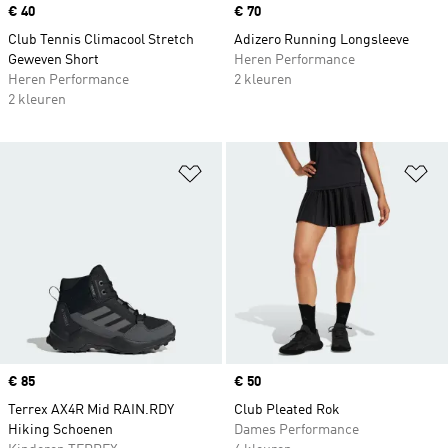
Price
€ 40
Price
€ 70
Club Tennis Climacool Stretch
Adizero Running Longsleeve
Geweven Short
Heren Performance
Heren Performance
2 kleuren
2 kleuren
Op verlanglijst zetten
Op
Price
€ 85
Price
€ 50
Terrex AX4R Mid RAIN.RDY
Club Pleated Rok
Hiking Schoenen
Dames Performance