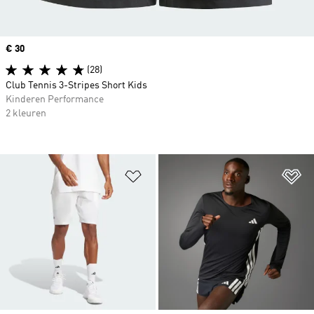
Price
€ 30
(28)
Club Tennis 3-Stripes Short Kids
Kinderen Performance
2 kleuren
Op verlanglijst zetten
Op