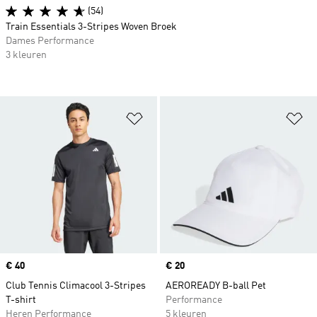
(54)
Train Essentials 3-Stripes Woven Broek
Dames Performance
3 kleuren
Op verlanglijst zetten
Op
Price
€ 40
Price
€ 20
Club Tennis Climacool 3-Stripes
AEROREADY B-ball Pet
T-shirt
Performance
Heren Performance
5 kleuren