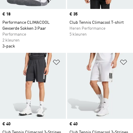
Price
€ 18
Price
€ 35
Performance CLIMACOOL
Club Tennis Climacool T-shirt
Gevoerde Sokken 3 Paar
Heren Performance
Performance
5 kleuren
2 kleuren
3-pack
Op verlanglijst zetten
Op
Price
€ 40
Price
€ 40
Club Tennis Climacool 3-Stripes
Club Tennis Climacool 3-Stripes