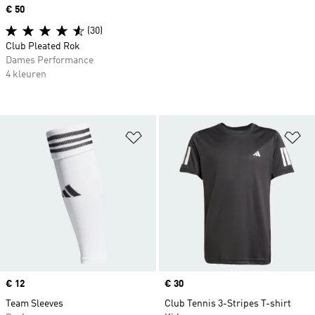
Price
€ 50
(30)
Club Pleated Rok
Dames Performance
4 kleuren
Op verlanglijst zetten
Op
Price
€ 12
Price
€ 30
Team Sleeves
Club Tennis 3-Stripes T-shirt