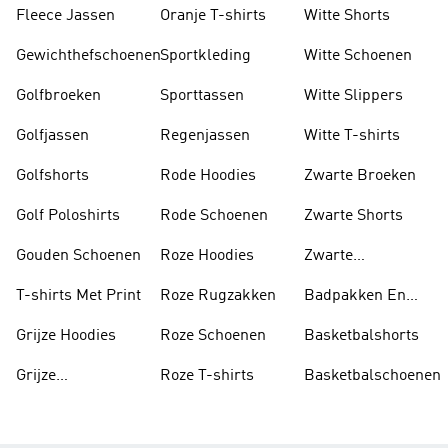
Fleece Jassen
Oranje T-shirts
Witte Shorts
Gewichthefschoenen
Sportkleding
Witte Schoenen
Golfbroeken
Sporttassen
Witte Slippers
Golfjassen
Regenjassen
Witte T-shirts
Golfshorts
Rode Hoodies
Zwarte Broeken
Golf Poloshirts
Rode Schoenen
Zwarte Shorts
Gouden Schoenen
Roze Hoodies
Zwarte
Rugzakken
T-shirts Met Print
Roze Rugzakken
Badpakken En
Tankini's
Grijze Hoodies
Roze Schoenen
Basketbalshorts
Grijze
Roze T-shirts
Basketbalschoenen
Trainingspakken