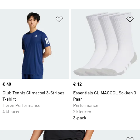
Op verlanglijst zetten
Op
Price
€ 40
Price
€ 12
Club Tennis Climacool 3-Stripes
Essentials CLIMACOOL Sokken 3
T-shirt
Paar
Heren Performance
Performance
4 kleuren
2 kleuren
3-pack
Op