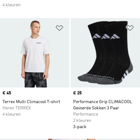
4 kleuren
Op verlanglijst zetten
Op
Price
€ 45
Price
€ 25
Terrex Multi Climacool T-shirt
Performance Grip CLIMACOOL
Heren TERREX
Gevoerde Sokken 3 Paar
4 kleuren
Performance
2 kleuren
3-pack