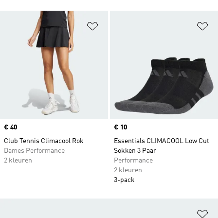
Op verlanglijst zetten
Op
Price
€ 40
Price
€ 10
Club Tennis Climacool Rok
Essentials CLIMACOOL Low Cut
Dames Performance
Sokken 3 Paar
2 kleuren
Performance
2 kleuren
3-pack
Op