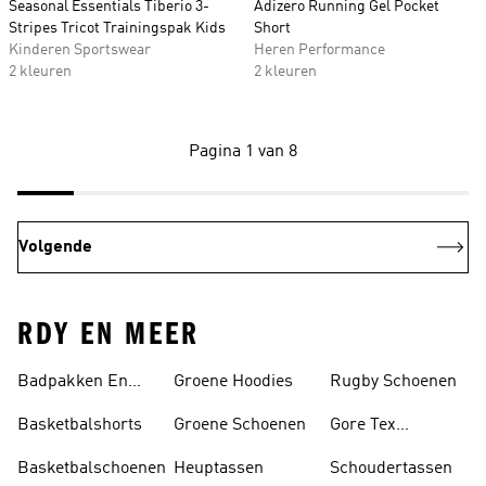
Seasonal Essentials Tiberio 3-
Adizero Running Gel Pocket
Stripes Tricot Trainingspak Kids
Short
Kinderen Sportswear
Heren Performance
2 kleuren
2 kleuren
Pagina 1 van 8
Volgende
RDY EN MEER
Badpakken En
Groene Hoodies
Rugby Schoenen
Tankini's
Basketbalshorts
Groene Schoenen
Gore Tex
Schoenen
Basketbalschoenen
Heuptassen
Schoudertassen