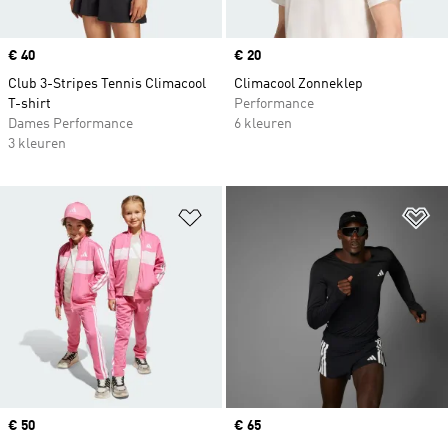
Price
€ 40
Price
€ 20
Club 3-Stripes Tennis Climacool
Climacool Zonneklep
T-shirt
Performance
Dames Performance
6 kleuren
3 kleuren
Op verlanglijst zetten
Op
Price
€ 50
Price
€ 65