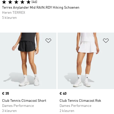
(46)
Terrex Anylander Mid RAIN.RDY Hiking Schoenen
Heren TERREX
5 kleuren
Op verlanglijst zetten
Op
Price
€ 35
Price
€ 40
Club Tennis Climacool Short
Club Tennis Climacool Rok
Dames Performance
Dames Performance
3 kleuren
2 kleuren