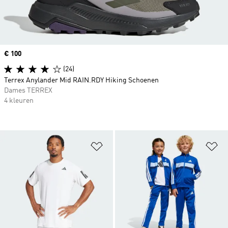
Price
€ 100
(24)
Terrex Anylander Mid RAIN.RDY Hiking Schoenen
Dames TERREX
4 kleuren
Op verlanglijst zetten
Op