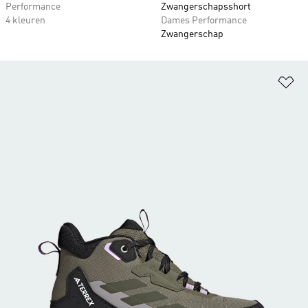
Performance
Zwangerschapsshort
4 kleuren
Dames Performance
Zwangerschap
Op