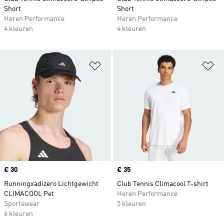
Short
Short
Heren Performance
Heren Performance
4 kleuren
4 kleuren
Op verlanglijst zetten
Op
Price
€ 30
Price
€ 35
Runningxadizero Lichtgewicht
Club Tennis Climacool T-shirt
CLIMACOOL Pet
Heren Performance
Sportswear
5 kleuren
6 kleuren