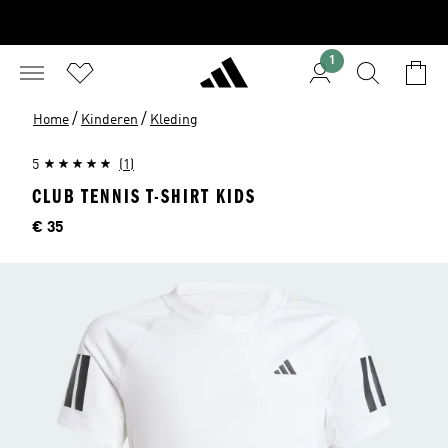
1
/
/
Home
Kinderen
Kleding
5
(1)
CLUB TENNIS T-SHIRT KIDS
Price
€ 35