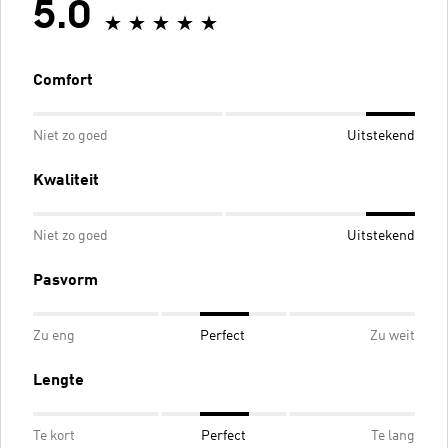
5.0
Comfort
Niet zo goed
Uitstekend
Kwaliteit
Niet zo goed
Uitstekend
Pasvorm
Zu eng
Perfect
Zu weit
Lengte
Te kort
Perfect
Te lang