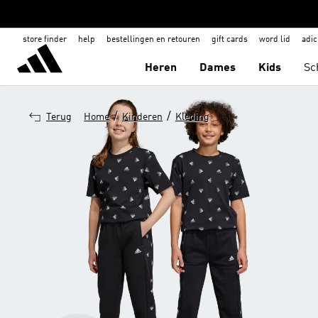
store finder
help
bestellingen en retouren
gift cards
word lid
adic
Heren
Dames
Kids
Sc
/
/
Terug
Home
Kinderen
Kleding