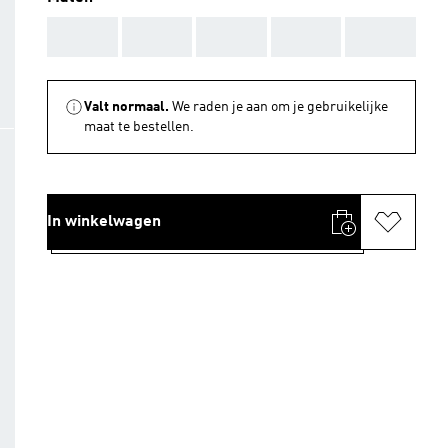
AAA
AAA
AAA
AAA
AAA
Valt normaal.
We raden je aan om je gebruikelijke
maat te bestellen.
In winkelwagen