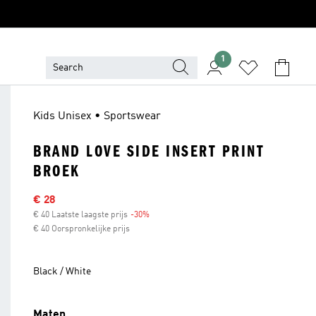
1
Kids Unisex • Sportswear
BRAND LOVE SIDE INSERT PRINT
BROEK
Sale price
€ 28
€ 40 Laatste laagste prijs
-30%
Discount
€ 40 Oorspronkelijke prijs
Black / White
Maten