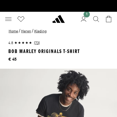
1
/
/
Home
Heren
Kleding
4.8
(73)
BOB MARLEY ORIGINALS T-SHIRT
Price
€ 45