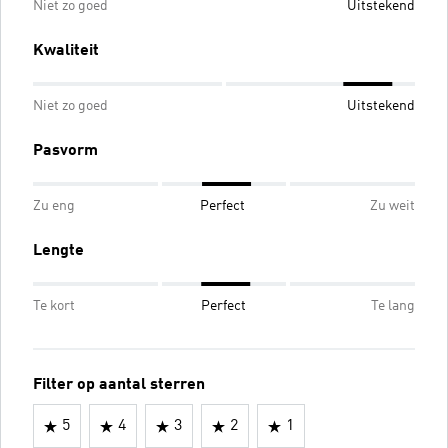
Niet zo goed
Uitstekend
Kwaliteit
Niet zo goed
Uitstekend
Pasvorm
Zu eng
Perfect
Zu weit
Lengte
Te kort
Perfect
Te lang
Filter op aantal sterren
5
4
3
2
1