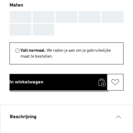
Maten
AAA
AAA
AAA
AAA
AAA
AAA
AAA
Valt normaal.
We raden je aan om je gebruikelijke
maat te bestellen.
In winkelwagen
Beschrijving