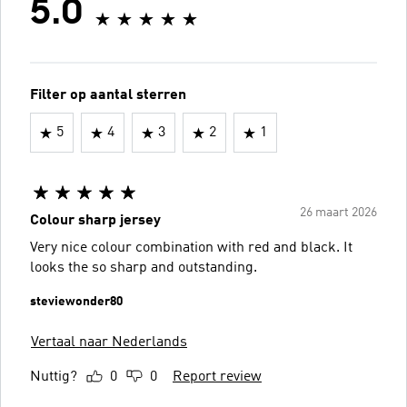
5.0
Filter op aantal sterren
5
4
3
2
1
26 maart 2026
Colour sharp jersey
Very nice colour combination with red and black. It
looks the so sharp and outstanding.
steviewonder80
Vertaal naar Nederlands
Nuttig?
0
0
Report review