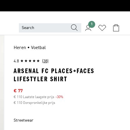
1
Heren • Voetbal
4.8
(38)
ARSENAL FC PLACES+FACES
LIFESTYLER SHIRT
Sale price
€ 77
€ 110 Laatste laagste prijs
-30%
Discount
€ 110 Oorspronkelijke prijs
Streetwear