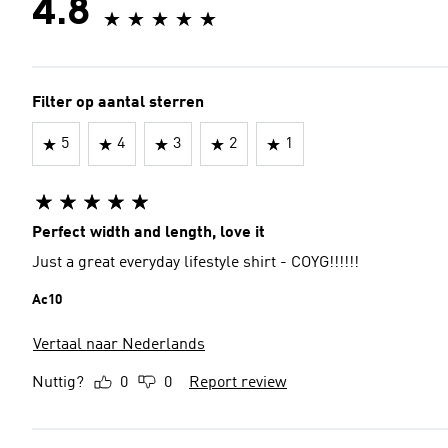
4.8
Filter op aantal sterren
5
4
3
2
1
Perfect width and length, love it
Just a great everyday lifestyle shirt - COYG!!!!!!
Ac10
Vertaal naar Nederlands
Nuttig?
0
0
Report review