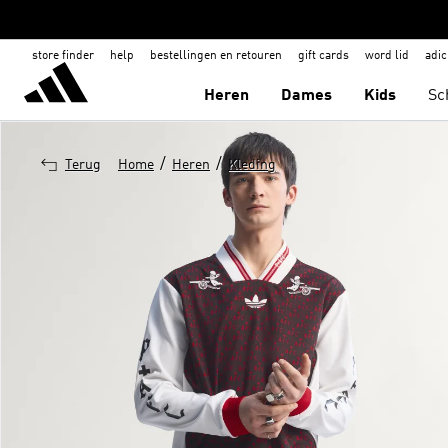
store finder
help
bestellingen en retouren
gift cards
word lid
adic
Heren
Dames
Kids
Sc
/
/
Terug
Home
Heren
Kleding