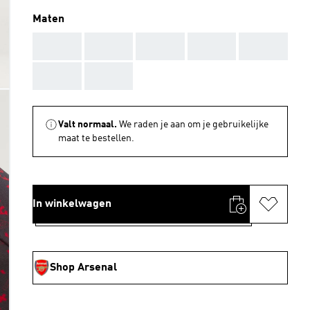
Maten
AAA
AAA
AAA
AAA
AAA
AAA
AAA
Valt normaal.
We raden je aan om je gebruikelijke
maat te bestellen.
In winkelwagen
Shop Arsenal