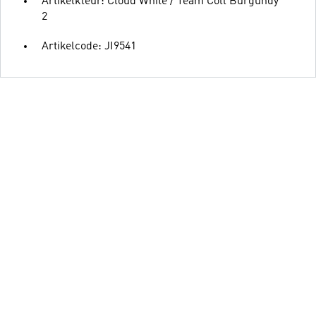
Artikelkleur: Cloud White / Team Coll Burgundy
2
Artikelcode: JI9541