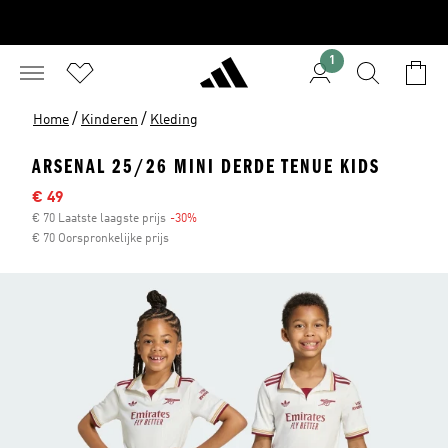
1
/
/
Home
Kinderen
Kleding
ARSENAL 25/26 MINI DERDE TENUE KIDS
Sale price
€ 49
€ 70 Laatste laagste prijs
-30%
Discount
€ 70 Oorspronkelijke prijs