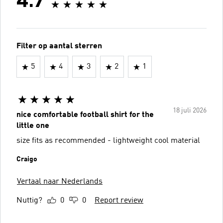
4.7
Filter op aantal sterren
5
4
3
2
1
18 juli 2026
nice comfortable football shirt for the
little one
size fits as recommended - lightweight cool material
Craigo
Vertaal naar Nederlands
Nuttig?
0
0
Report review