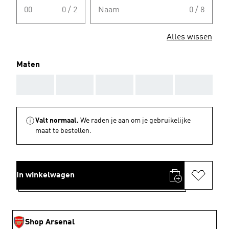
00
0 / 2
Naam
0 / 8
Alles wissen
Maten
AAA
AAA
AAA
AAA
AAA
Valt normaal.
We raden je aan om je gebruikelijke
maat te bestellen.
In winkelwagen
Shop Arsenal