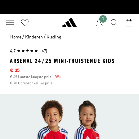
1
/
/
Home
Kinderen
Kleding
4.7
(47)
ARSENAL 24/25 MINI-THUISTENUE KIDS
Sale price
€ 35
€ 49 Laatste laagste prijs
-28%
Discount
€ 70 Oorspronkelijke prijs