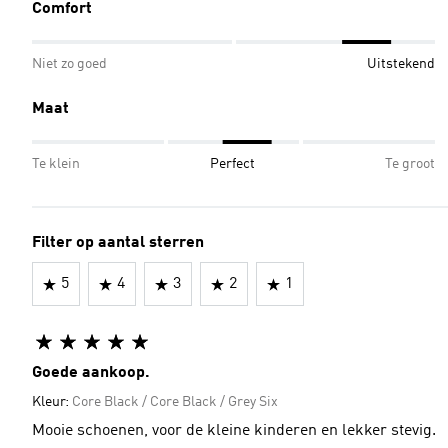
Comfort
Niet zo goed
Uitstekend
Maat
Te klein
Perfect
Te groot
Filter op aantal sterren
5
4
3
2
1
Goede aankoop.
Kleur:
Core Black / Core Black / Grey Six
Mooie schoenen, voor de kleine kinderen en lekker stevig.