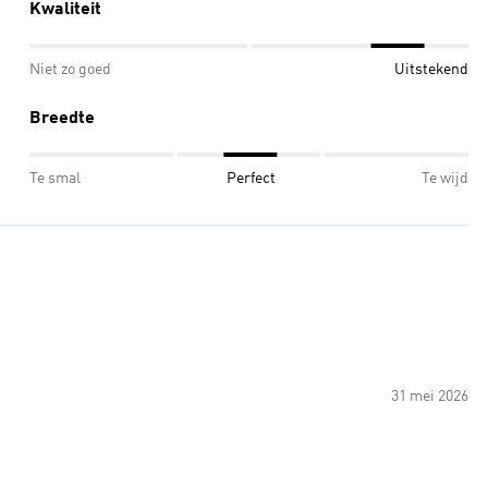
Kwaliteit
Niet zo goed
Uitstekend
Breedte
Te smal
Perfect
Te wijd
31 mei 2026