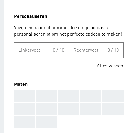
Personaliseren
Voeg een naam of nummer toe om je adidas te
personaliseren of om het perfecte cadeau te maken!
Linkervoet
0 / 10
Rechtervoet
0 / 10
Alles wissen
Maten
AAA
AAA
AAA
AAA
AAA
AAA
AAA
AAA
AAA
AAA
AAA
AAA