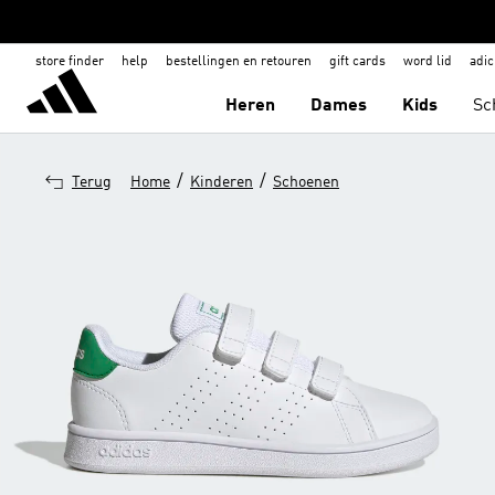
store finder
help
bestellingen en retouren
gift cards
word lid
adic
Heren
Dames
Kids
Sc
/
/
Terug
Home
Kinderen
Schoenen