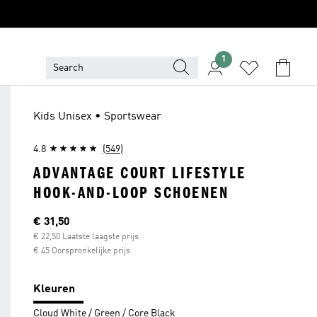
1
Kids Unisex • Sportswear
4.8
(549)
ADVANTAGE COURT LIFESTYLE
HOOK-AND-LOOP SCHOENEN
Current price
€ 31,50
€ 22,50 Laatste laagste prijs
€ 45 Oorspronkelijke prijs
Kleuren
Cloud White / Green / Core Black