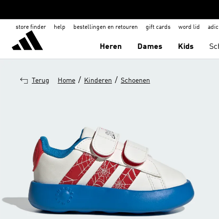
store finder
help
bestellingen en retouren
gift cards
word lid
adic
Heren
Dames
Kids
Sc
/
/
Terug
Home
Kinderen
Schoenen