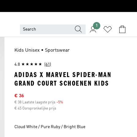
1
Kids Unisex • Sportswear
4.8
(61)
ADIDAS X MARVEL SPIDER-MAN
GRAND COURT SCHOENEN KIDS
Sale price
€ 36
€ 38 Laatste laagste prijs
-5%
Discount
€ 45 Oorspronkelijke prijs
Cloud White / Pure Ruby / Bright Blue