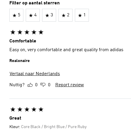
Filter op aantal sterren
5
4
3
2
1
Comfortable
Easy on, very comfortable and great quality from adidas
Realonaire
Vertaal naar Nederlands
Nuttig?
0
0
Report review
Great
Kleur:
Core Black / Bright Blue / Pure Ruby