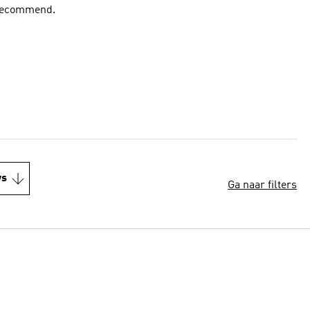
y recommend.
ws
Ga naar filters