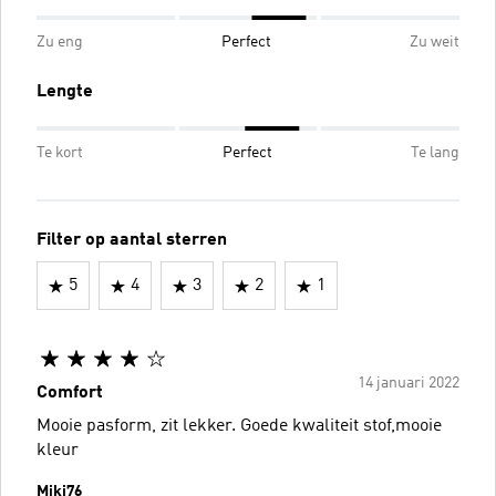
Zu eng
Perfect
Zu weit
Lengte
Te kort
Perfect
Te lang
Filter op aantal sterren
5
4
3
2
1
14 januari 2022
Comfort
Mooie pasform, zit lekker. Goede kwaliteit stof,mooie
kleur
Miki76