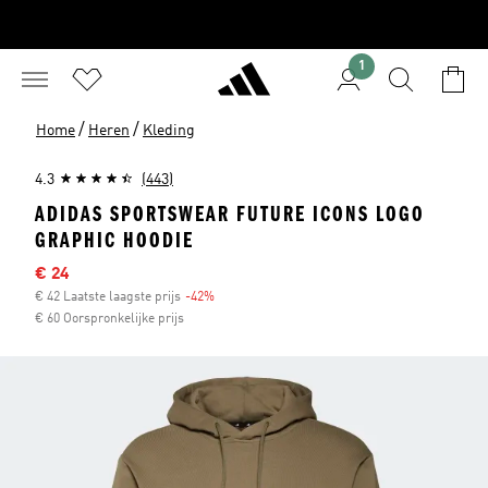
1
/
/
Home
Heren
Kleding
4.3
(443)
ADIDAS SPORTSWEAR FUTURE ICONS LOGO
GRAPHIC HOODIE
Sale price
€ 24
€ 42 Laatste laagste prijs
-42%
Discount
€ 60 Oorspronkelijke prijs