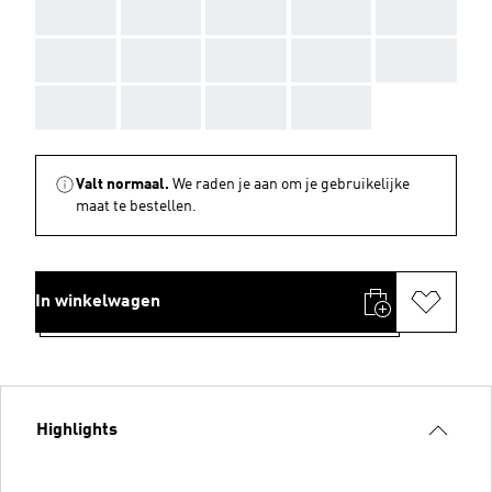
AAA
AAA
AAA
AAA
AAA
AAA
AAA
AAA
AAA
AAA
AAA
AAA
AAA
AAA
Valt normaal.
We raden je aan om je gebruikelijke
maat te bestellen.
In winkelwagen
Highlights