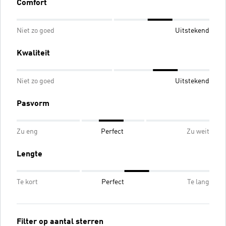
Comfort
Niet zo goed
Uitstekend
Kwaliteit
Niet zo goed
Uitstekend
Pasvorm
Zu eng
Perfect
Zu weit
Lengte
Te kort
Perfect
Te lang
Filter op aantal sterren