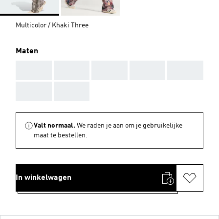
Multicolor / Khaki Three
Maten
AAA
AAA
AAA
AAA
AAA
AAA
AAA
Valt normaal.
We raden je aan om je gebruikelijke
maat te bestellen.
In winkelwagen