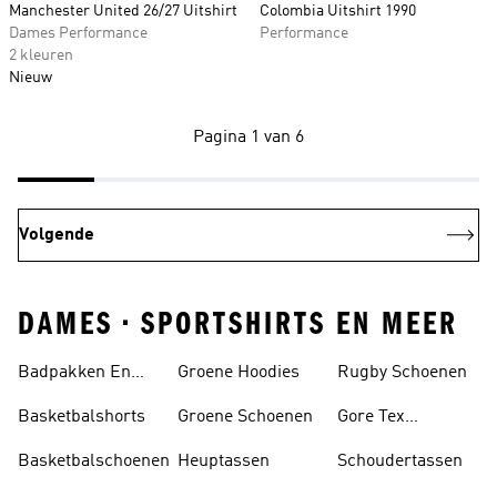
Manchester United 26/27 Uitshirt
Colombia Uitshirt 1990
Dames Performance
Performance
2 kleuren
Nieuw
Pagina 1 van 6
Volgende
DAMES • SPORTSHIRTS EN MEER
Badpakken En
Groene Hoodies
Rugby Schoenen
Tankini's
Basketbalshorts
Groene Schoenen
Gore Tex
Schoenen
Basketbalschoenen
Heuptassen
Schoudertassen