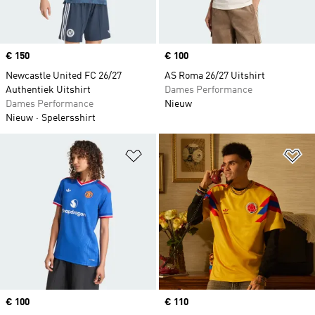
Price
€ 150
Price
€ 100
Newcastle United FC 26/27
AS Roma 26/27 Uitshirt
Authentiek Uitshirt
Dames Performance
Dames Performance
Nieuw
Nieuw
Spelersshirt
Op verlanglijst zetten
Op
Price
€ 100
Price
€ 110