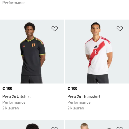
Performance
Op verlanglijst zetten
Op
Price
€ 100
Price
€ 100
Peru 26 Uitshirt
Peru 26 Thuisshirt
Performance
Performance
2 kleuren
2 kleuren
Op verlanglijst zetten
Op