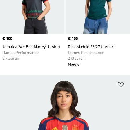
Price
€ 100
Price
€ 100
Jamaica 26 x Bob Marley Uitshirt
Real Madrid 26/27 Uitshirt
Dames Performance
Dames Performance
3 kleuren
2 kleuren
Nieuw
Op