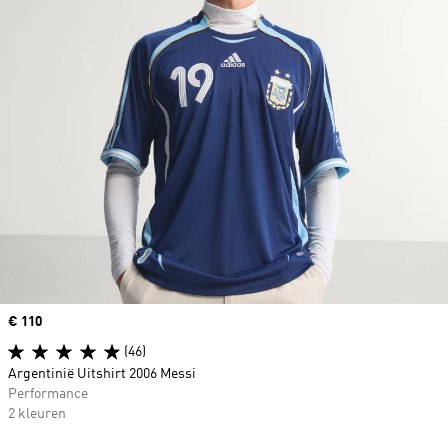
Price
€ 110
(46)
Argentinië Uitshirt 2006 Messi
Performance
2 kleuren