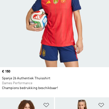
Price
€ 150
Spanje 26 Authentiek Thuisshirt
Dames Performance
Champions bedrukking beschikbaar!
Op verlanglijst zetten
Op