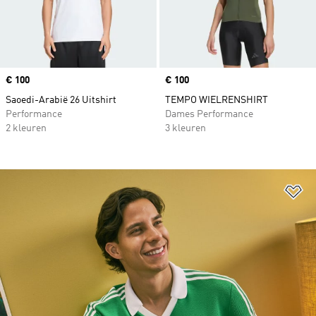
Price
€ 100
Price
€ 100
Saoedi-Arabië 26 Uitshirt
TEMPO WIELRENSHIRT
Performance
Dames Performance
2 kleuren
3 kleuren
Op