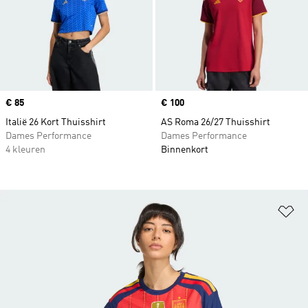
Price
€ 85
Price
€ 100
Italië 26 Kort Thuisshirt
AS Roma 26/27 Thuisshirt
Dames Performance
Dames Performance
4 kleuren
Binnenkort
Op