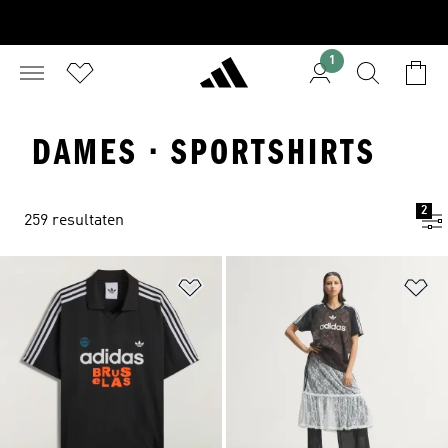
1
DAMES · SPORTSHIRTS
2
259 resultaten
Op verlanglijst zetten
Op