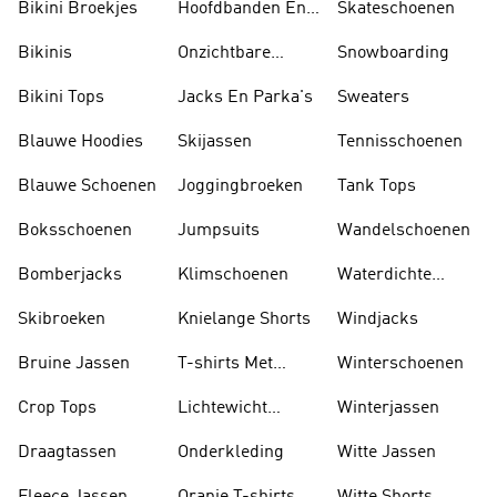
Bikini Broekjes
Hoofdbanden En
Skateschoenen
Zonnekleppen
Bikinis
Onzichtbare
Snowboarding
Sokken
Bikini Tops
Jacks En Parka's
Sweaters
Blauwe Hoodies
Skijassen
Tennisschoenen
Blauwe Schoenen
Joggingbroeken
Tank Tops
Boksschoenen
Jumpsuits
Wandelschoenen
Bomberjacks
Klimschoenen
Waterdichte
Jassen
Skibroeken
Knielange Shorts
Windjacks
Bruine Jassen
T-shirts Met
Winterschoenen
Lange Mouwen
Crop Tops
Lichtewicht
Winterjassen
Jassen
Draagtassen
Onderkleding
Witte Jassen