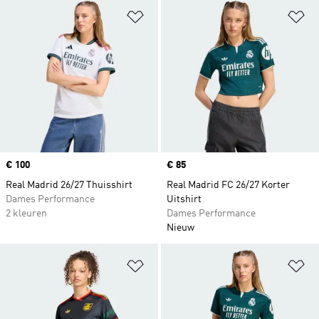
Op verlanglijst zetten
Op
Price
€ 100
Price
€ 85
Real Madrid 26/27 Thuisshirt
Real Madrid FC 26/27 Korter
Dames Performance
Uitshirt
2 kleuren
Dames Performance
Nieuw
Op verlanglijst zetten
Op