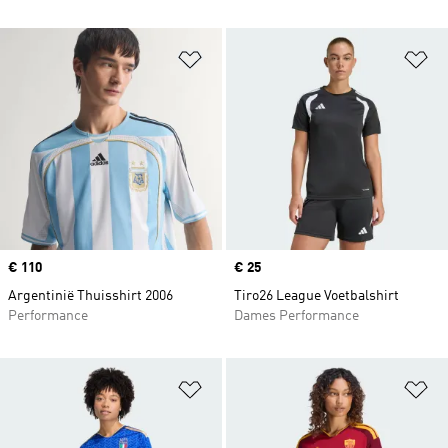
Op verlanglijst zetten
Op
Price
€ 110
Price
€ 25
Argentinië Thuisshirt 2006
Tiro26 League Voetbalshirt
Performance
Dames Performance
Op verlanglijst zetten
Op