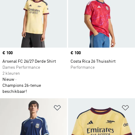
Price
€ 100
Price
€ 100
Arsenal FC 26/27 Derde Shirt
Costa Rica 26 Thuisshirt
Dames Performance
Performance
2 kleuren
Nieuw
Champions 26-tenue
beschikbaar!
Op verlanglijst zetten
Op