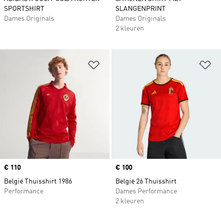
SPORTSHIRT
SLANGENPRINT
Dames Originals
Dames Originals
2 kleuren
Op verlanglijst zetten
Op
Price
€ 110
Price
€ 100
België Thuisshirt 1986
België 26 Thuisshirt
Performance
Dames Performance
2 kleuren