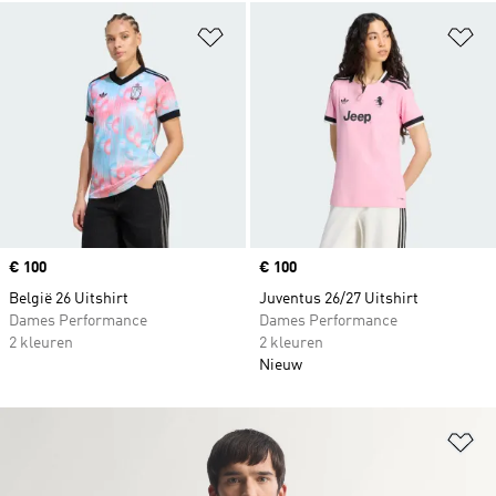
Op verlanglijst zetten
Op
Price
€ 100
Price
€ 100
België 26 Uitshirt
Juventus 26/27 Uitshirt
Dames Performance
Dames Performance
2 kleuren
2 kleuren
Nieuw
Op