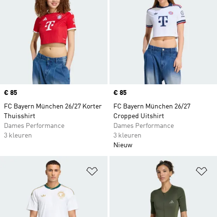
Price
€ 85
Price
€ 85
FC Bayern München 26/27 Korter
FC Bayern München 26/27
Thuisshirt
Cropped Uitshirt
Dames Performance
Dames Performance
3 kleuren
3 kleuren
Nieuw
Op verlanglijst zetten
Op