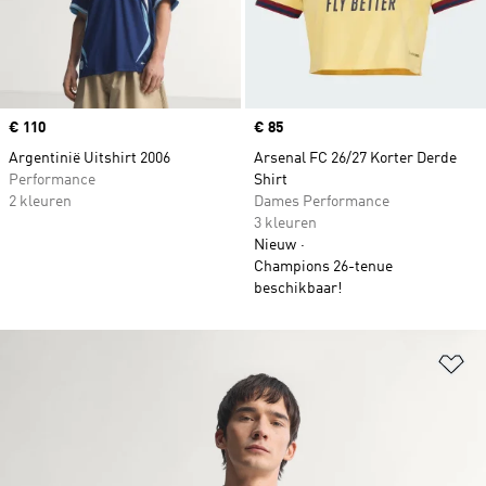
Price
€ 110
Price
€ 85
Argentinië Uitshirt 2006
Arsenal FC 26/27 Korter Derde
Performance
Shirt
2 kleuren
Dames Performance
3 kleuren
Nieuw
Champions 26-tenue
beschikbaar!
Op