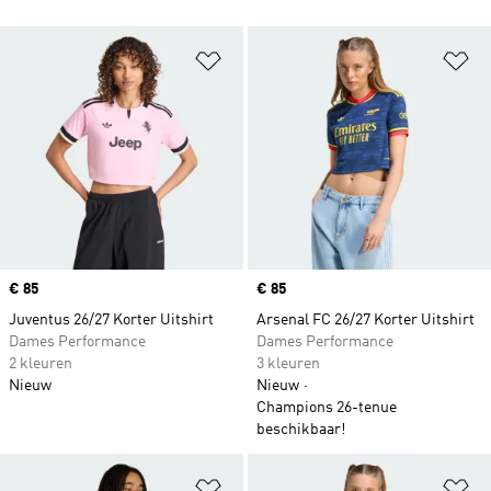
Op verlanglijst zetten
Op
Price
€ 85
Price
€ 85
Juventus 26/27 Korter Uitshirt
Arsenal FC 26/27 Korter Uitshirt
Dames Performance
Dames Performance
2 kleuren
3 kleuren
Nieuw
Nieuw
Champions 26-tenue
beschikbaar!
Op verlanglijst zetten
Op