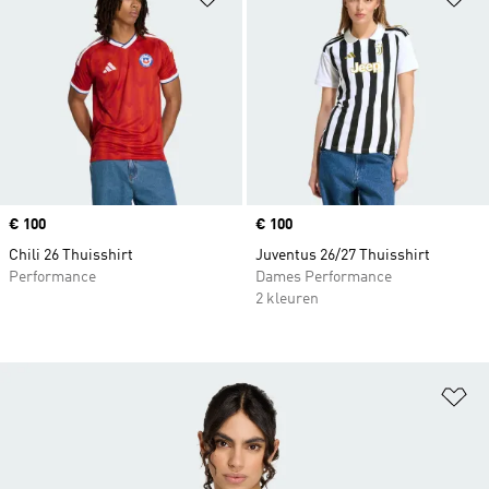
Price
€ 100
Price
€ 100
Chili 26 Thuisshirt
Juventus 26/27 Thuisshirt
Performance
Dames Performance
2 kleuren
Op