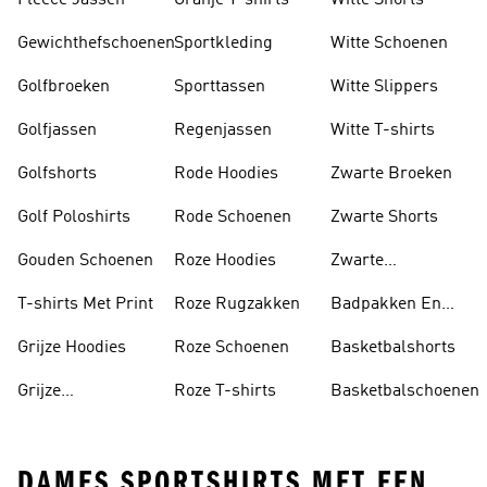
Fleece Jassen
Oranje T-shirts
Witte Shorts
Gewichthefschoenen
Sportkleding
Witte Schoenen
Golfbroeken
Sporttassen
Witte Slippers
Golfjassen
Regenjassen
Witte T-shirts
Golfshorts
Rode Hoodies
Zwarte Broeken
Golf Poloshirts
Rode Schoenen
Zwarte Shorts
Gouden Schoenen
Roze Hoodies
Zwarte
Rugzakken
T-shirts Met Print
Roze Rugzakken
Badpakken En
Tankini's
Grijze Hoodies
Roze Schoenen
Basketbalshorts
Grijze
Roze T-shirts
Basketbalschoenen
Trainingspakken
DAMES SPORTSHIRTS MET EEN