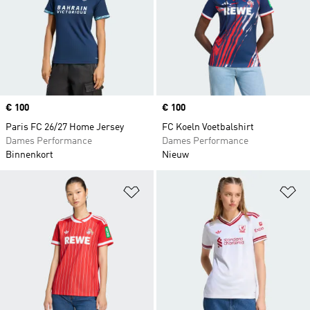
Price
€ 100
Price
€ 100
Paris FC 26/27 Home Jersey
FC Koeln Voetbalshirt
Dames Performance
Dames Performance
Binnenkort
Nieuw
Op verlanglijst zetten
Op