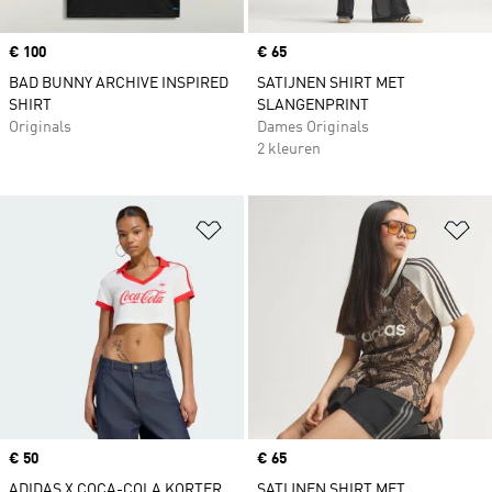
Price
€ 100
Price
€ 65
BAD BUNNY ARCHIVE INSPIRED
SATIJNEN SHIRT MET
SHIRT
SLANGENPRINT
Originals
Dames Originals
2 kleuren
Op verlanglijst zetten
Op
Price
€ 50
Price
€ 65
ADIDAS X COCA-COLA KORTER
SATIJNEN SHIRT MET