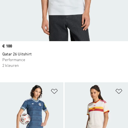
Price
€ 100
Qatar 26 Uitshirt
Performance
2 kleuren
Op verlanglijst zetten
Op