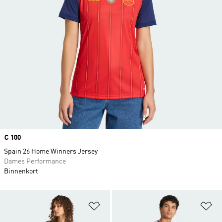
Price
€ 100
Spain 26 Home Winners Jersey
Dames Performance
Binnenkort
Op verlanglijst zetten
Op