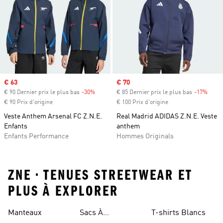
Prix soldé
€ 63
Prix soldé
€ 70
€ 90 Dernier prix le plus bas
-30%
Rabais
€ 85 Dernier prix le plus bas
-17%
Rabai
€ 90 Prix d'origine
€ 100 Prix d'origine
Veste Anthem Arsenal FC Z.N.E.
Real Madrid ADIDAS Z.N.E. Veste
Enfants
anthem
Enfants Performance
Hommes Originals
ZNE • TENUES STREETWEAR ET
PLUS À EXPLORER
Manteaux
Sacs À
T-shirts Blancs