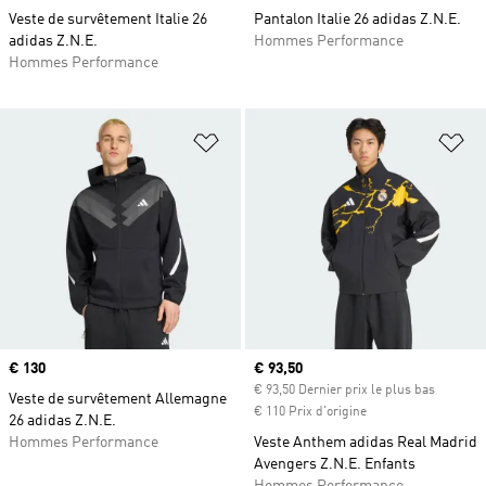
Veste de survêtement Italie 26
Pantalon Italie 26 adidas Z.N.E.
adidas Z.N.E.
Hommes Performance
Hommes Performance
Ajouter à la Liste de produits favor
Aj
Prix
€ 130
Prix actuel
€ 93,50
€ 93,50 Dernier prix le plus bas
Veste de survêtement Allemagne
€ 110 Prix d'origine
26 adidas Z.N.E.
Hommes Performance
Veste Anthem adidas Real Madrid
Avengers Z.N.E. Enfants