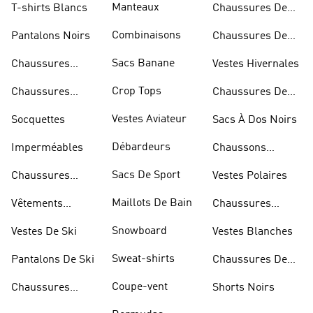
Manteaux
T-shirts Blancs
Chaussures De
Rugby
Combinaisons
Pantalons Noirs
Chaussures De
Skateur
Sacs Banane
Chaussures
Vestes Hivernales
Bleues
Crop Tops
Chaussures
Chaussures De
Dorées
Marche
Vestes Aviateur
Socquettes
Sacs À Dos Noirs
Débardeurs
Imperméables
Chaussons
D'escalade
Sacs De Sport
Chaussures
Vestes Polaires
Blanches
Maillots De Bain
Vêtements
Chaussures
Sportifs
D'haltérophilie
Snowboard
Vestes De Ski
Vestes Blanches
Sweat-shirts
Pantalons De Ski
Chaussures De
Basketball
Coupe-vent
Chaussures
Shorts Noirs
Rouges