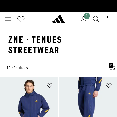
1
ZNE · TENUES
STREETWEAR
2
12 résultats
Ajouter à la Liste de produits favor
Aj