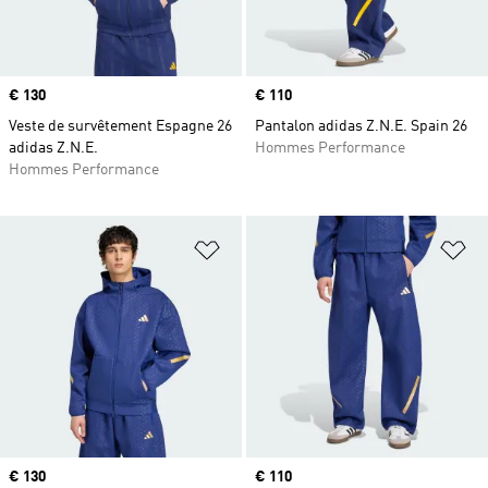
Prix
€ 130
Prix
€ 110
Veste de survêtement Espagne 26
Pantalon adidas Z.N.E. Spain 26
adidas Z.N.E.
Hommes Performance
Hommes Performance
Ajouter à la Liste de produits favor
Aj
Prix
€ 130
Prix
€ 110