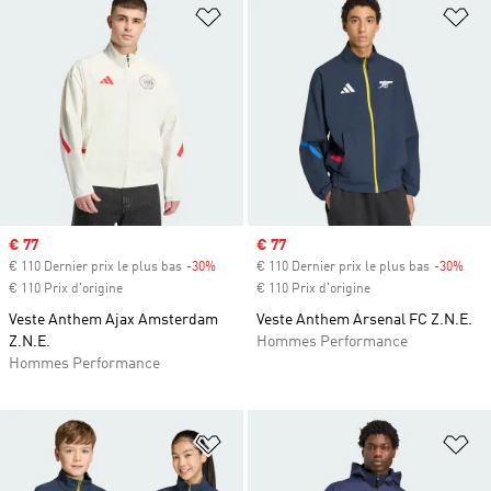
Ajouter à la Liste de produits favor
Aj
Prix soldé
€ 77
Prix soldé
€ 77
€ 110 Dernier prix le plus bas
-30%
Rabais
€ 110 Dernier prix le plus bas
-30%
Raba
€ 110 Prix d'origine
€ 110 Prix d'origine
Veste Anthem Ajax Amsterdam
Veste Anthem Arsenal FC Z.N.E.
Z.N.E.
Hommes Performance
Hommes Performance
Ajouter à la Liste de produits favor
Aj