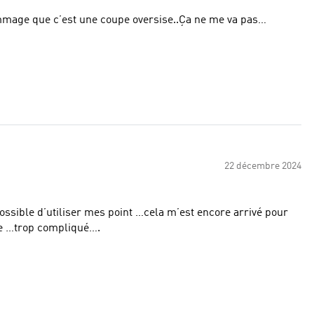
dommage que c’est une coupe oversise..Ça ne me va pas…
22 décembre 2024
des cadeau et j’ai acheté ailleurs … Je pense me désinscrire …trop compliqué….