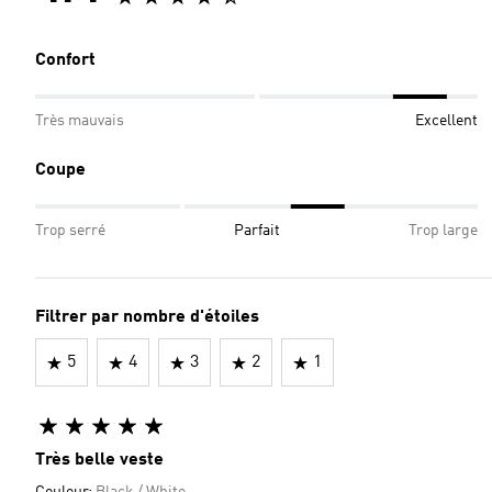
Confort
Très mauvais
Excellent
Coupe
Trop serré
Parfait
Trop large
Filtrer par nombre d'étoiles
5
4
3
2
1
Très belle veste