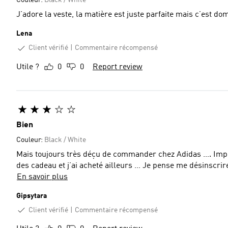
Couleur:
Black / White
J’adore la veste, la matière est juste parfaite mais c’est 
Lena
Client vérifié
Commentaire récompensé
Utile ?
0
0
Report review
Bien
Couleur:
Black / White
Mais toujours très déçu de commander chez Adidas …. Impossible d’utiliser mes point …cela m’est encore arrivé pour
En savoir plus
Gipsytara
Client vérifié
Commentaire récompensé