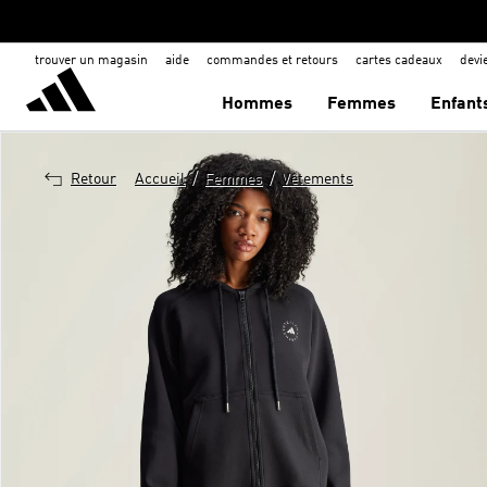
trouver un magasin
aide
commandes et retours
cartes cadeaux
dev
Hommes
Femmes
Enfant
/
/
Retour
Accueil
Femmes
Vêtements