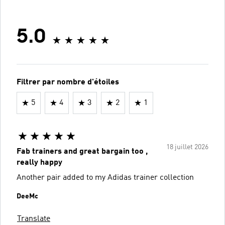
5.0
Filtrer par nombre d'étoiles
5
4
3
2
1
18 juillet 2026
Fab trainers and great bargain too ,
really happy
Another pair added to my Adidas trainer collection
DeeMc
Translate