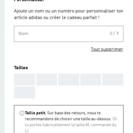
Personnaliser
Ajoute un nom ou un numéro pour personnaliser ton
article adidas ou créer le cadeau parfait !
Nom
0 / 9
Tout supprimer
Tailles
AAA
AAA
AAA
AAA
AAA
AAA
Taille petit.
Sur base des retours, nous te
recommandons de choisir une taille au-dessus.
(Si
tu portes habituellement la taille M, commande du
L)