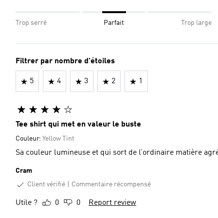
Trop serré
Parfait
Trop large
Filtrer par nombre d'étoiles
5
4
3
2
1
Tee shirt qui met en valeur le buste
Couleur:
Yellow Tint
Sa couleur lumineuse et qui sort de l’ordinaire matière agr
Cram
Client vérifié
Commentaire récompensé
Utile ?
0
0
Report review