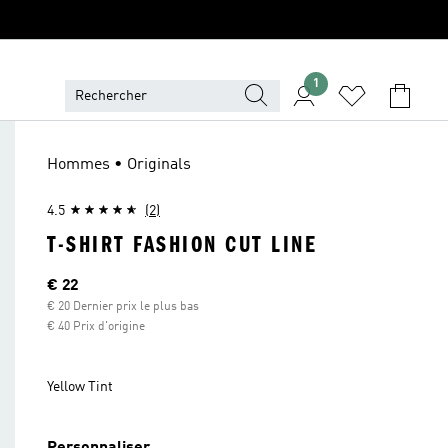
1
Hommes • Originals
4.5
(2)
T-SHIRT FASHION CUT LINE
Current price
€ 22
€ 20 Dernier prix le plus bas
€ 40 Prix d'origine
Yellow Tint