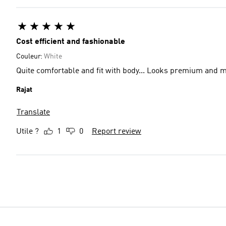
Cost efficient and fashionable
Couleur:
White
Quite comfortable and fit with body... Looks premium and 
Rajat
Translate
Utile ?
1
0
Report review