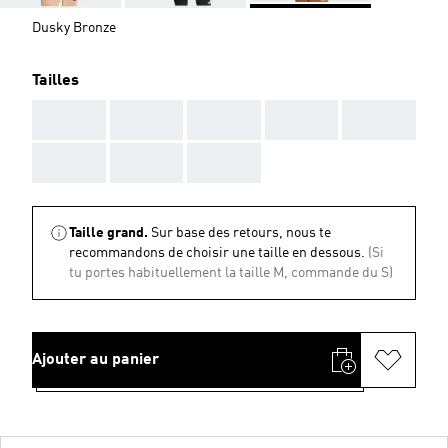
Dusky Bronze
Tailles
AAA
AAA
AAA
AAA
AAA
AAA
AAA
AAA
Taille grand.
Sur base des retours, nous te
recommandons de choisir une taille en dessous.
(Si
tu portes habituellement la taille M, commande du S)
Ajouter au panier