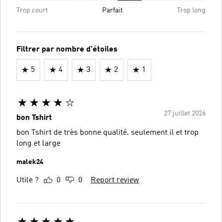
Trop court
Parfait
Trop long
Filtrer par nombre d'étoiles
5
4
3
2
1
27 juillet 2026
bon Tshirt
bon Tshirt de très bonne qualité. seulement il et trop
long et large
malek24
Utile ?
0
0
Report review