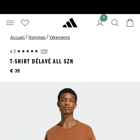
1
/
/
Accueil
Hommes
Vêtements
4.5
(77)
T-SHIRT DÉLAVÉ ALL SZN
Price
€ 35