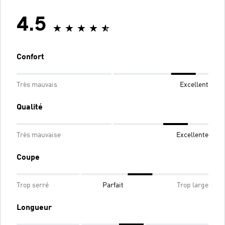
4.5
Confort
Très mauvais
Excellent
Qualité
Très mauvaise
Excellente
Coupe
Trop serré
Parfait
Trop large
Longueur