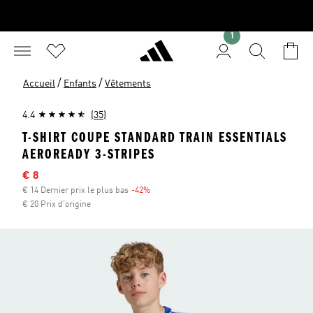
1
/
/
Accueil
Enfants
Vêtements
4.4
(35)
T-SHIRT COUPE STANDARD TRAIN ESSENTIALS
AEROREADY 3-STRIPES
Sale price
€ 8
€ 14 Dernier prix le plus bas
-42%
Discount
€ 20 Prix d'origine