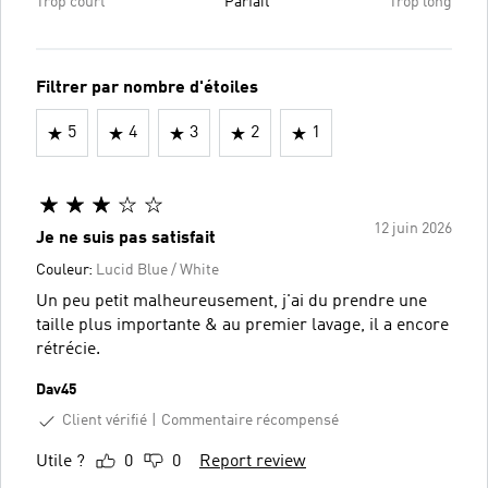
Trop court
Parfait
Trop long
Filtrer par nombre d'étoiles
5
4
3
2
1
12 juin 2026
Je ne suis pas satisfait
Couleur:
Lucid Blue / White
Un peu petit malheureusement, j'ai du prendre une
taille plus importante & au premier lavage, il a encore
rétrécie.
Dav45
Client vérifié
Commentaire récompensé
Utile ?
0
0
Report review