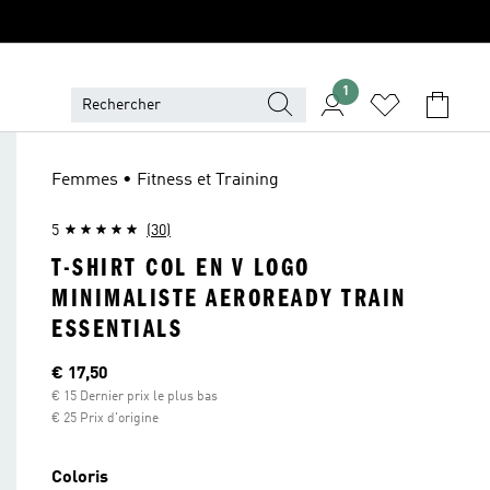
1
Femmes • Fitness et Training
5
(30)
T-SHIRT COL EN V LOGO
MINIMALISTE AEROREADY TRAIN
ESSENTIALS
Current price
€ 17,50
€ 15 Dernier prix le plus bas
€ 25 Prix d'origine
Coloris