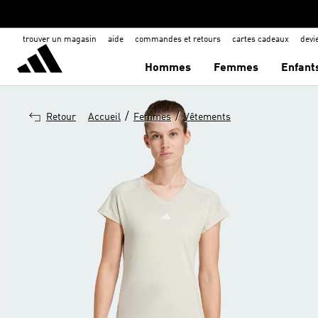
trouver un magasin
aide
commandes et retours
cartes cadeaux
dev
Hommes
Femmes
Enfant
/
/
Retour
Accueil
Femmes
Vêtements