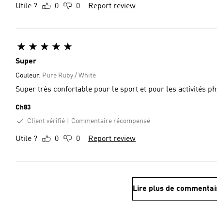
Utile ?
0
0
Report review
Super
Couleur:
Pure Ruby / White
Super très confortable pour le sport et pour les activités p
Ch83
Client vérifié
Commentaire récompensé
Utile ?
0
0
Report review
Lire plus de commentai