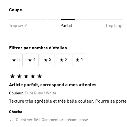
Coupe
Trop serré
Parfait
Trop large
Filtrer par nombre d'étoiles
5
4
3
2
1
Article parfait, correspond à mes attentes
Couleur:
Pure Ruby / White
Texture très agréable et très belle couleur. Pourra se por
Chacha
Client vérifié
Commentaire récompensé