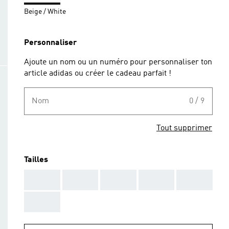
Beige / White
Personnaliser
Ajoute un nom ou un numéro pour personnaliser ton
article adidas ou créer le cadeau parfait !
Nom
0 / 9
Tout supprimer
Tailles
AAA
AAA
AAA
AAA
AAA
AAA