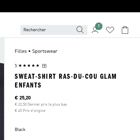
1
Filles • Sportswear
5
(9)
SWEAT-SHIRT RAS-DU-COU GLAM
ENFANTS
Current price
€ 25,20
€ 22,50 Dernier prix le plus bas
€ 45 Prix d'origine
Black