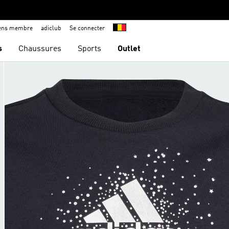
iens membre
adiclub
Se connecter
s
Chaussures
Sports
Outlet