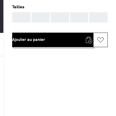
Tailles
AAA
AAA
AAA
AAA
AAA
Ajouter au panier