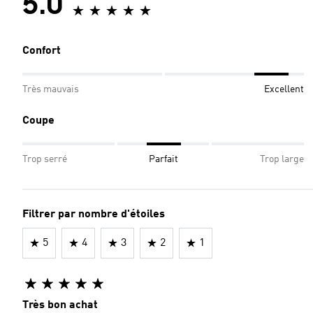
5.0
Confort
Très mauvais
Excellent
Coupe
Trop serré
Parfait
Trop large
Filtrer par nombre d'étoiles
5
4
3
2
1
Très bon achat