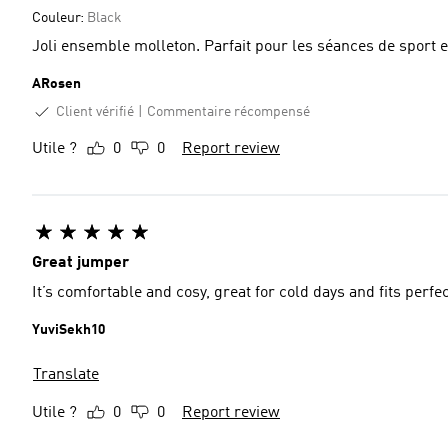
Couleur:
Black
Joli ensemble molleton. Parfait pour les séances de sport e
ARosen
Client vérifié
Commentaire récompensé
Utile ?
0
0
Report review
Great jumper
It’s comfortable and cosy, great for cold days and fits perfe
YuviSekh10
Translate
Utile ?
0
0
Report review