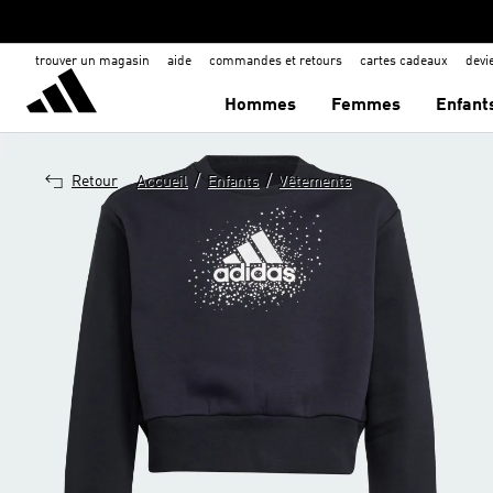
trouver un magasin
aide
commandes et retours
cartes cadeaux
dev
Hommes
Femmes
Enfant
/
/
Retour
Accueil
Enfants
Vêtements