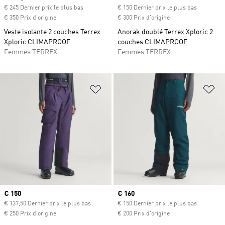
€ 245 Dernier prix le plus bas
€ 150 Dernier prix le plus bas
€ 350 Prix d'origine
€ 300 Prix d'origine
Veste isolante 2 couches Terrex
Anorak doublé Terrex Xploric 2
Xploric CLIMAPROOF
couches CLIMAPROOF
Femmes TERREX
Femmes TERREX
Ajouter à la Liste de produits favor
Aj
Prix actuel
€ 150
Prix actuel
€ 160
€ 137,50 Dernier prix le plus bas
€ 150 Dernier prix le plus bas
€ 250 Prix d'origine
€ 200 Prix d'origine