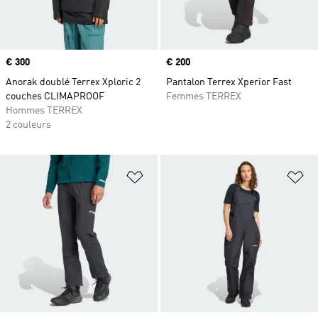
Prix
€ 300
Prix
€ 200
Anorak doublé Terrex Xploric 2
Pantalon Terrex Xperior Fast
couches CLIMAPROOF
Femmes TERREX
Hommes TERREX
2 couleurs
Ajouter à la Liste de produits favor
Aj