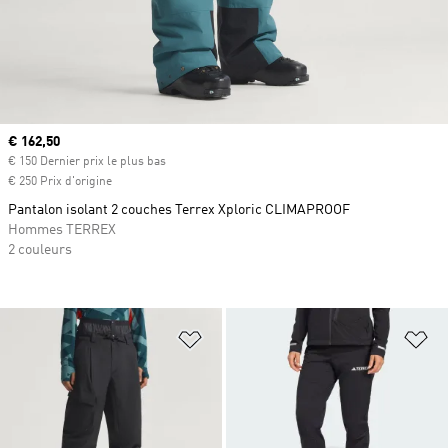
Prix actuel
€ 162,50
€ 150 Dernier prix le plus bas
€ 250 Prix d'origine
Pantalon isolant 2 couches Terrex Xploric CLIMAPROOF
Hommes TERREX
2 couleurs
Ajouter à la Liste de produits favor
Aj