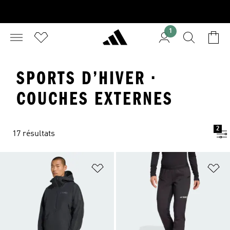
1
SPORTS D’HIVER ·
COUCHES EXTERNES
2
17 résultats
Ajouter à la Liste de produits favor
Aj