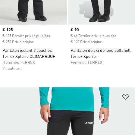
Prix actuel
€ 125
Prix actuel
€ 90
€ 105 Dernier prix le plus bas
€ 66 Dernier prix le plus bas
€ 250 Prix d'origine
€ 120 Prix d'origine
Pantalon isolant 2 couches
Pantalon de ski de fond softshell
Terrex Xploric CLIMAPROOF
Terrex Xperior
Hommes TERREX
Femmes TERREX
2 couleurs
Aj