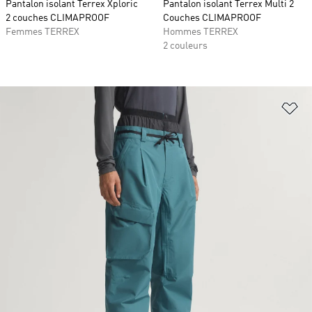
Pantalon isolant Terrex Xploric
Pantalon isolant Terrex Multi 2
2 couches CLIMAPROOF
Couches CLIMAPROOF
Femmes TERREX
Hommes TERREX
2 couleurs
Aj