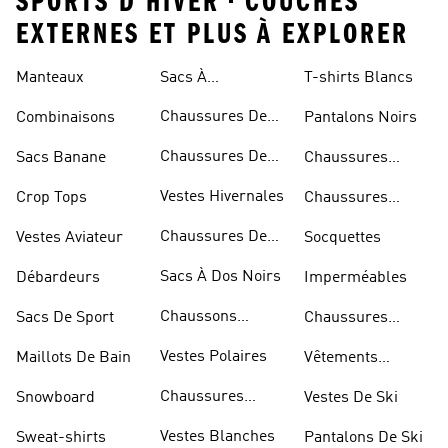
SPORTS D HIVER • COUCHES
EXTERNES ET PLUS À EXPLORER
Manteaux
Sacs À
T-shirts Blancs
Bandoulière
Chaussures De
Combinaisons
Pantalons Noirs
Rugby
Chaussures De
Sacs Banane
Chaussures
Skateur
Bleues
Vestes Hivernales
Crop Tops
Chaussures
Dorées
Chaussures De
Vestes Aviateur
Socquettes
Marche
Sacs À Dos Noirs
Débardeurs
Imperméables
Chaussons
Sacs De Sport
Chaussures
D'escalade
Blanches
Vestes Polaires
Maillots De Bain
Vêtements
Sportifs
Chaussures
Snowboard
Vestes De Ski
D'haltérophilie
Vestes Blanches
Sweat-shirts
Pantalons De Ski