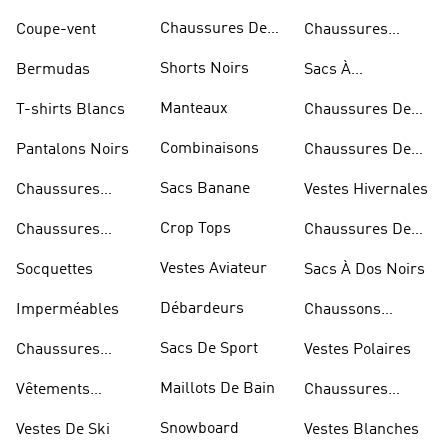
Chaussures De
Coupe-vent
Chaussures
Basketball
Rouges
Shorts Noirs
Bermudas
Sacs À
Bandoulière
Manteaux
T-shirts Blancs
Chaussures De
Rugby
Combinaisons
Pantalons Noirs
Chaussures De
Skateur
Sacs Banane
Chaussures
Vestes Hivernales
Bleues
Crop Tops
Chaussures
Chaussures De
Dorées
Marche
Vestes Aviateur
Socquettes
Sacs À Dos Noirs
Débardeurs
Imperméables
Chaussons
D'escalade
Sacs De Sport
Chaussures
Vestes Polaires
Blanches
Maillots De Bain
Vêtements
Chaussures
Sportifs
D'haltérophilie
Snowboard
Vestes De Ski
Vestes Blanches