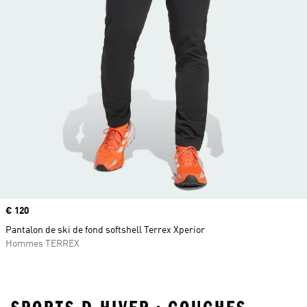
Prix
€ 120
Pantalon de ski de fond softshell Terrex Xperior
Hommes TERREX