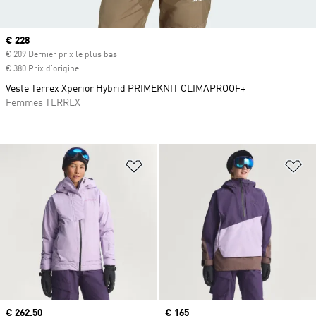
Prix actuel
€ 228
€ 209 Dernier prix le plus bas
€ 380 Prix d'origine
Veste Terrex Xperior Hybrid PRIMEKNIT CLIMAPROOF+
Femmes TERREX
Ajouter à la Liste de produits favor
Aj
Prix actuel
€ 262,50
Prix actuel
€ 165