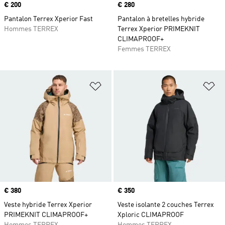
Prix
€ 200
Prix
€ 280
Pantalon Terrex Xperior Fast
Pantalon à bretelles hybride
Hommes TERREX
Terrex Xperior PRIMEKNIT
CLIMAPROOF+
Femmes TERREX
Ajouter à la Liste de produits favor
Aj
Prix
€ 380
Prix
€ 350
Veste hybride Terrex Xperior
Veste isolante 2 couches Terrex
PRIMEKNIT CLIMAPROOF+
Xploric CLIMAPROOF