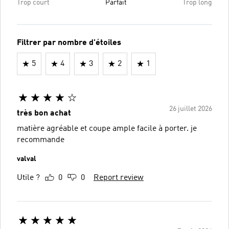
Trop court
Parfait
Trop long
Filtrer par nombre d'étoiles
5
4
3
2
1
26 juillet 2026
très bon achat
matière agréable et coupe ample facile à porter. je
recommande
valval
Utile ?
0
0
Report review