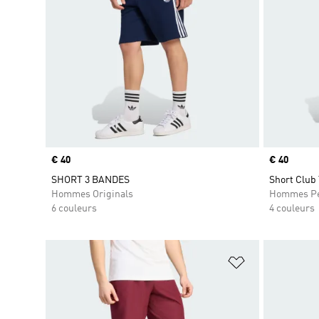
Prix
€ 40
Prix
€ 40
SHORT 3 BANDES
Short Club
Hommes Originals
Hommes Pe
6 couleurs
4 couleurs
Ajouter à la Li