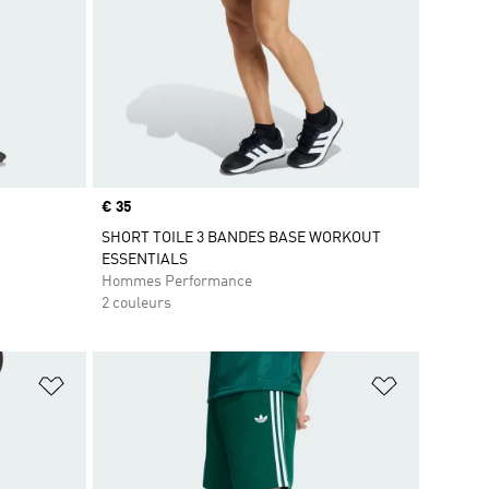
Prix
€ 35
SHORT TOILE 3 BANDES BASE WORKOUT
ESSENTIALS
Hommes Performance
2 couleurs
is
Ajouter à la Liste de produits favoris
Ajouter à la