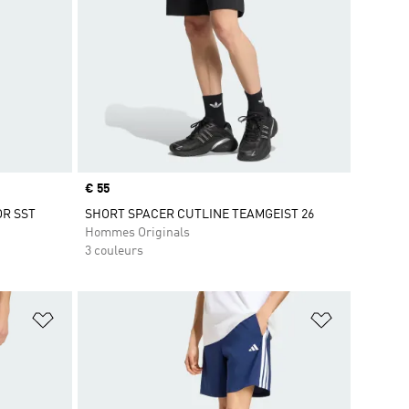
Prix
€ 55
OR SST
SHORT SPACER CUTLINE TEAMGEIST 26
Hommes Originals
3 couleurs
is
Ajouter à la Liste de produits favoris
Ajouter à la