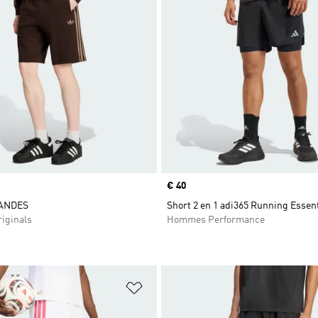
Prix
€ 40
BANDES
Short 2 en 1 adi365 Running Essent
iginals
Hommes Performance
ste de produits favoris
Ajouter à la Liste de produits favor