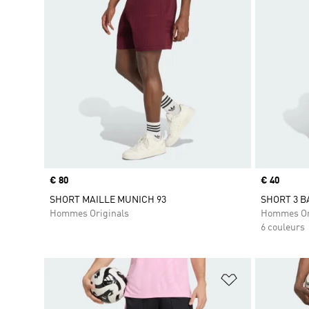
Prix
€ 80
Prix
€ 40
SHORT MAILLE MUNICH 93
SHORT 3 
Hommes Originals
Hommes Or
6 couleurs
Ajouter à la Li