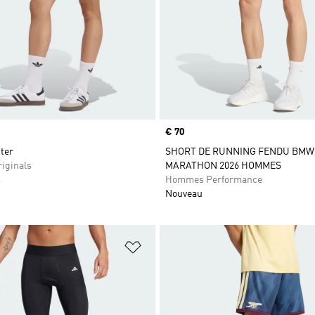
Prix
€ 70
ter
SHORT DE RUNNING FENDU BMW
iginals
MARATHON 2026 HOMMES
s
Hommes Performance
Nouveau
ste de produits favoris
Ajouter à la Liste de produits favor