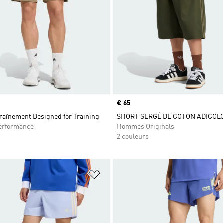
Prix
€ 65
raînement Designed for Training
SHORT SERGÉ DE COTON ADICOL
rformance
Hommes Originals
2 couleurs
ste de produits favoris
Ajouter à la Liste de produits favor