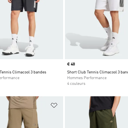
Prix
€ 40
 Tennis Climacool 3 bandes
Short Club Tennis Climacool 3 ban
rformance
Hommes Performance
4 couleurs
ste de produits favoris
Ajouter à la Liste de produits favor