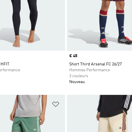
Prix
€ 45
CHFIT
Short Third Arsenal FC 26/27
rformance
Hommes Performance
3 couleurs
Nouveau
ste de produits favoris
Ajouter à la Liste de produits favor