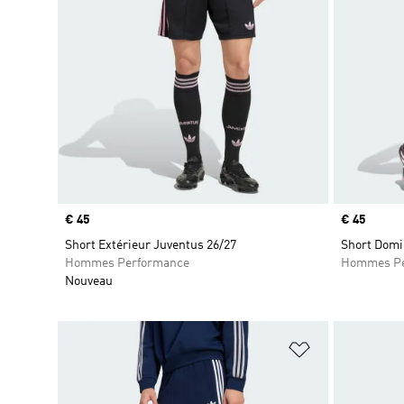
Prix
€ 45
Prix
€ 45
Short Extérieur Juventus 26/27
Short Domic
Hommes Performance
Hommes Pe
Nouveau
Ajouter à la Li