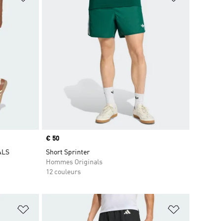
Prix
€ 50
ALS
Short Sprinter
Hommes Originals
12 couleurs
is
Ajouter à la Liste de produits favoris
Ajouter à la