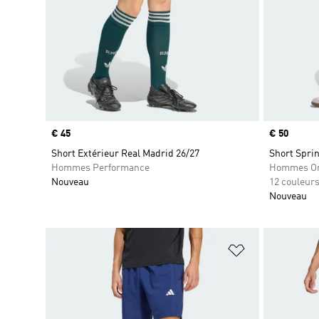
Prix
€ 45
Prix
€ 50
Short Extérieur Real Madrid 26/27
Short Sprin
Hommes Performance
Hommes Or
Nouveau
12 couleur
Nouveau
Ajouter à la Li