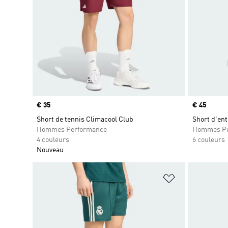
Prix
€ 35
Prix
€ 45
Short de tennis Climacool Club
Short d'ent
Hommes Performance
Hommes Pe
4 couleurs
6 couleurs
Nouveau
Ajouter à la Li