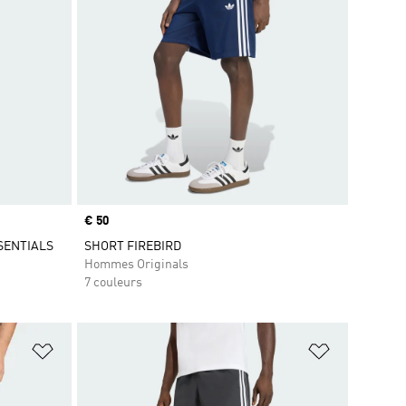
Prix
€ 50
SENTIALS
SHORT FIREBIRD
Hommes Originals
7 couleurs
is
Ajouter à la Liste de produits favoris
Ajouter à la