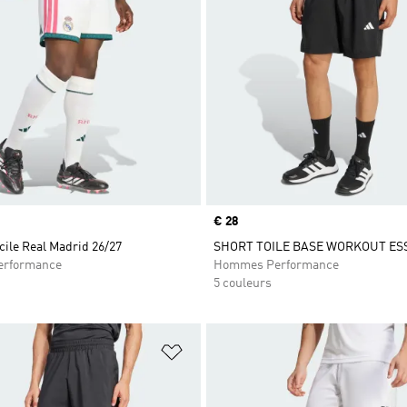
Prix
€ 28
ile Real Madrid 26/27
SHORT TOILE BASE WORKOUT ES
rformance
Hommes Performance
5 couleurs
ste de produits favoris
Ajouter à la Liste de produits favor