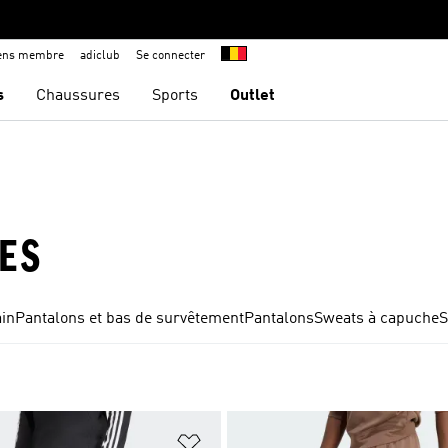
iens membre
adiclub
Se connecter
s
Chaussures
Sports
Outlet
ES
ain
Pantalons et bas de survêtement
Pantalons
Sweats à capuche
S
ste de produits favoris
Ajouter à la Liste de produits favor