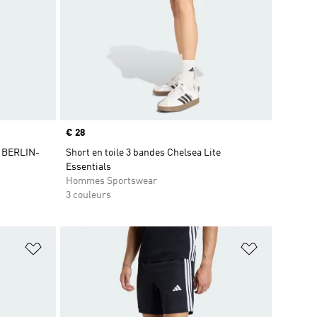
Prix
€ 28
 BERLIN-
Short en toile 3 bandes Chelsea Lite
Essentials
Hommes Sportswear
3 couleurs
is
Ajouter à la Liste de produits favoris
Ajouter à la