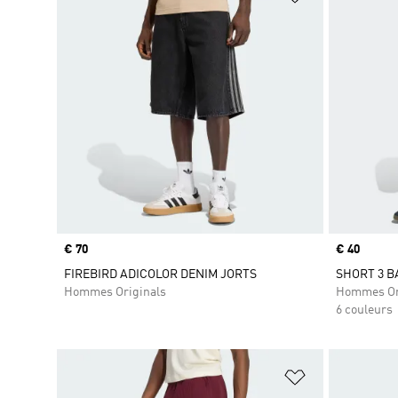
Prix
€ 70
Prix
€ 40
FIREBIRD ADICOLOR DENIM JORTS
SHORT 3 
Hommes Originals
Hommes Or
6 couleurs
Ajouter à la Li