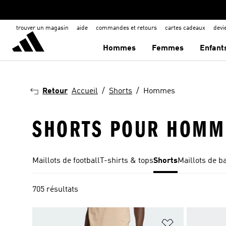
trouver un magasin
aide
commandes et retours
cartes cadeaux
dev
Hommes
Femmes
Enfant
Retour
Accueil
Shorts
Hommes
SHORTS POUR HOMM
Maillots de football
T-shirts & tops
Shorts
Maillots de b
705 résultats
Ajouter à la Li