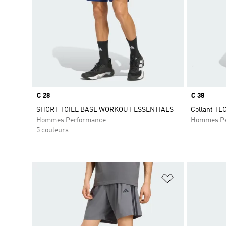
Prix
€ 28
Prix
€ 38
SHORT TOILE BASE WORKOUT ESSENTIALS
Collant TE
Hommes Performance
Hommes Pe
5 couleurs
Ajouter à la Li