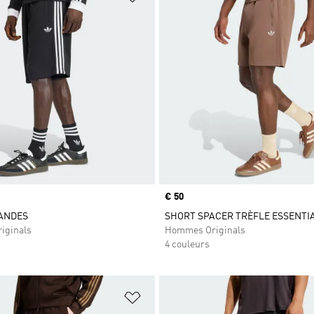
Prix
€ 50
BANDES
SHORT SPACER TRÈFLE ESSENTI
iginals
Hommes Originals
4 couleurs
ste de produits favoris
Ajouter à la Liste de produits favor