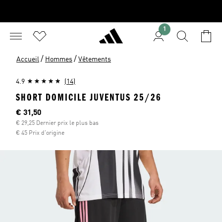
1
/
/
Accueil
Hommes
Vêtements
4.9
(14)
SHORT DOMICILE JUVENTUS 25/26
Current price
€ 31,50
€ 29,25 Dernier prix le plus bas
€ 45 Prix d'origine