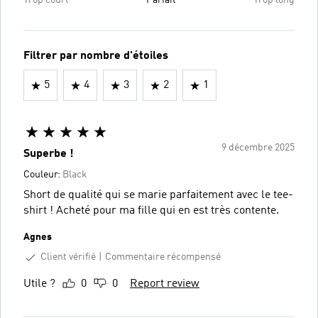
Trop court
Parfait
Trop long
Filtrer par nombre d'étoiles
5
4
3
2
1
9 décembre 2025
Superbe !
Couleur:
Black
Short de qualité qui se marie parfaitement avec le tee-
shirt ! Acheté pour ma fille qui en est très contente.
Agnes
Client vérifié
Commentaire récompensé
Utile ?
0
0
Report review