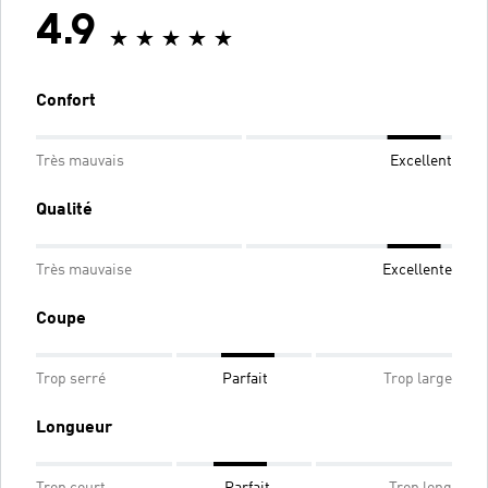
4.9
Confort
Très mauvais
Excellent
Qualité
Très mauvaise
Excellente
Coupe
Trop serré
Parfait
Trop large
Longueur