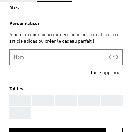
Black
Personnaliser
Ajoute un nom ou un numéro pour personnaliser ton
article adidas ou créer le cadeau parfait !
Nom
0 / 8
Tout supprimer
Tailles
AAA
AAA
AAA
AAA
AAA
AAA