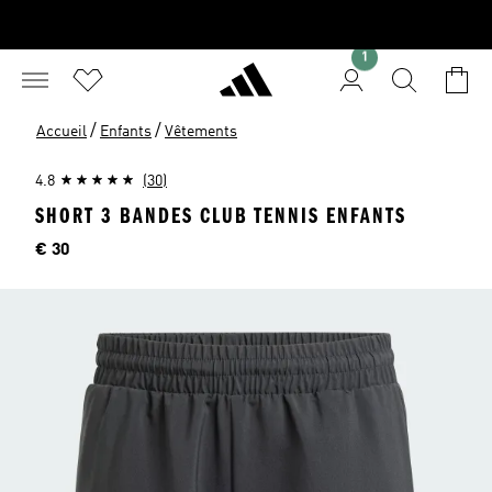
1
/
/
Accueil
Enfants
Vêtements
4.8
(30)
SHORT 3 BANDES CLUB TENNIS ENFANTS
Price
€ 30