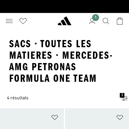
1
SACS · TOUTES LES
MATIERES · MERCEDES-
AMG PETRONAS
FORMULA ONE TEAM
3
4 résultats
Ajouter à la Liste de produits favor
Aj