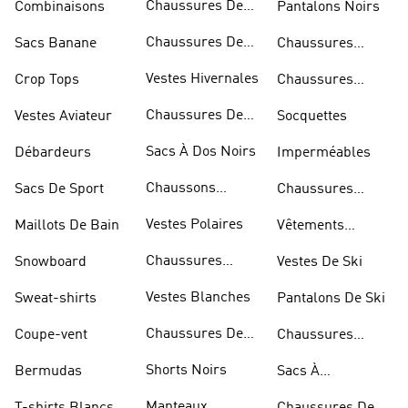
Chaussures De
Combinaisons
Pantalons Noirs
Rugby
Chaussures De
Sacs Banane
Chaussures
Skateur
Bleues
Vestes Hivernales
Crop Tops
Chaussures
Dorées
Chaussures De
Vestes Aviateur
Socquettes
Marche
Sacs À Dos Noirs
Débardeurs
Imperméables
Chaussons
Sacs De Sport
Chaussures
D'escalade
Blanches
Vestes Polaires
Maillots De Bain
Vêtements
Sportifs
Chaussures
Snowboard
Vestes De Ski
D'haltérophilie
Vestes Blanches
Sweat-shirts
Pantalons De Ski
Chaussures De
Coupe-vent
Chaussures
Basketball
Rouges
Shorts Noirs
Bermudas
Sacs À
Bandoulière
Manteaux