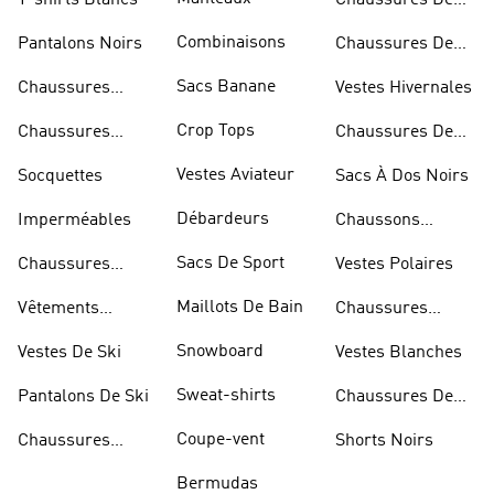
T-shirts Blancs
Chaussures De
Rugby
Combinaisons
Pantalons Noirs
Chaussures De
Skateur
Sacs Banane
Chaussures
Vestes Hivernales
Bleues
Crop Tops
Chaussures
Chaussures De
Dorées
Marche
Vestes Aviateur
Socquettes
Sacs À Dos Noirs
Débardeurs
Imperméables
Chaussons
D'escalade
Sacs De Sport
Chaussures
Vestes Polaires
Blanches
Maillots De Bain
Vêtements
Chaussures
Sportifs
D'haltérophilie
Snowboard
Vestes De Ski
Vestes Blanches
Sweat-shirts
Pantalons De Ski
Chaussures De
Basketball
Coupe-vent
Chaussures
Shorts Noirs
Rouges
Bermudas