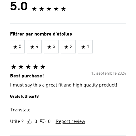
5.0
Filtrer par nombre d'étoiles
5
4
3
2
1
13 septembre 2024
Best purchase!
I must say this a great fit and high quality product!
Gratefulheart8
Translate
Utile ?
3
0
Report review