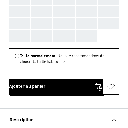
AAA
AAA
AAA
AAA
AAA
AAA
AAA
AAA
AAA
AAA
AAA
AAA
AAA
AAA
Taille normalement.
Nous te recommandons de
choisir ta taille habituelle.
Ajouter au panier
Description