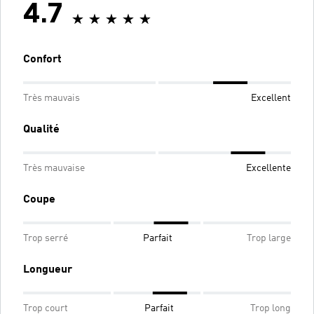
4.7
Confort
Très mauvais
Excellent
Qualité
Très mauvaise
Excellente
Coupe
Trop serré
Parfait
Trop large
Longueur
Trop court
Parfait
Trop long