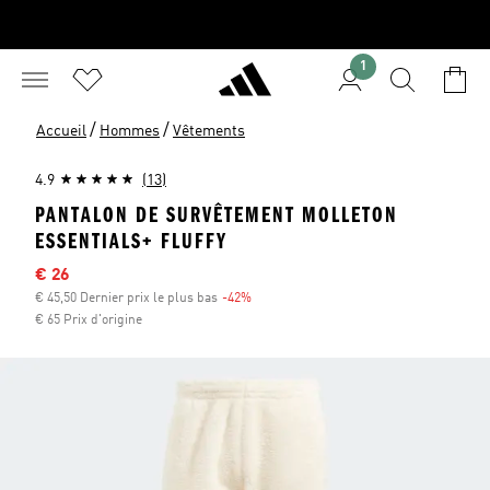
1
/
/
Accueil
Hommes
Vêtements
4.9
(13)
PANTALON DE SURVÊTEMENT MOLLETON
ESSENTIALS+ FLUFFY
Sale price
€ 26
€ 45,50 Dernier prix le plus bas
-42%
Discount
€ 65 Prix d'origine