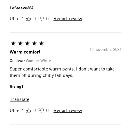
LeSteeve384
Utile ?
0
0
Report review
12 novembre 2024
Warm comfort
Couleur:
Wonder White
Super comfortable warm pants. I don’t want to take
them off during chilly fall days.
RisingT
Translate
Utile ?
0
0
Report review