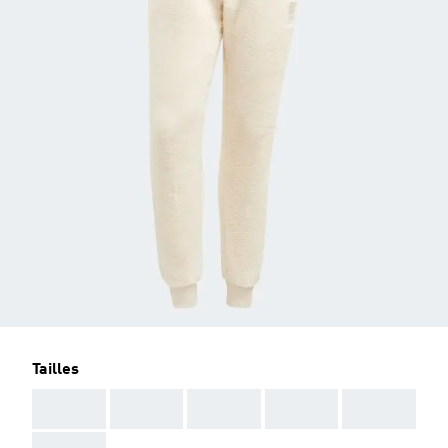
Tailles
AAA
AAA
AAA
AAA
AAA