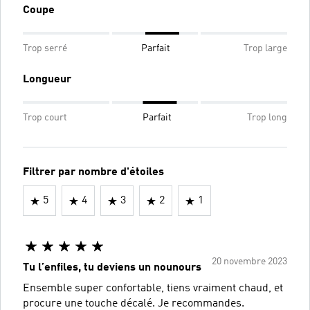
Coupe
Trop serré
Parfait
Trop large
Longueur
Trop court
Parfait
Trop long
Filtrer par nombre d'étoiles
5
4
3
2
1
20 novembre 2023
Tu l’enfiles, tu deviens un nounours
Ensemble super confortable, tiens vraiment chaud, et
procure une touche décalé. Je recommandes.