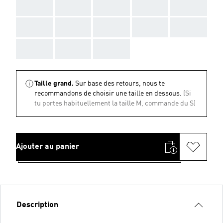
AAA
AAA
AAA
AAA
AAA
AAA
AAA
AAA
AAA
AAA
AAA
AAA
AAA
Taille grand.
Sur base des retours, nous te
recommandons de choisir une taille en dessous.
(Si
tu portes habituellement la taille M, commande du S)
Ajouter au panier
Description