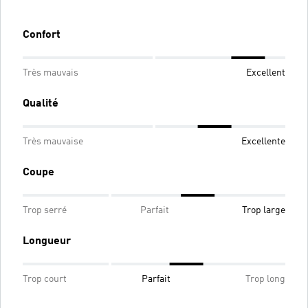
Confort
Très mauvais
Excellent
Qualité
Très mauvaise
Excellente
Coupe
Trop serré
Parfait
Trop large
Longueur
Trop court
Parfait
Trop long