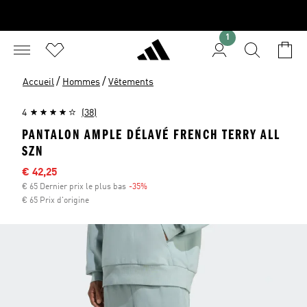
1
/
/
Accueil
Hommes
Vêtements
4
(38)
PANTALON AMPLE DÉLAVÉ FRENCH TERRY ALL
SZN
Sale price
€ 42,25
€ 65 Dernier prix le plus bas
-35%
Discount
€ 65 Prix d'origine