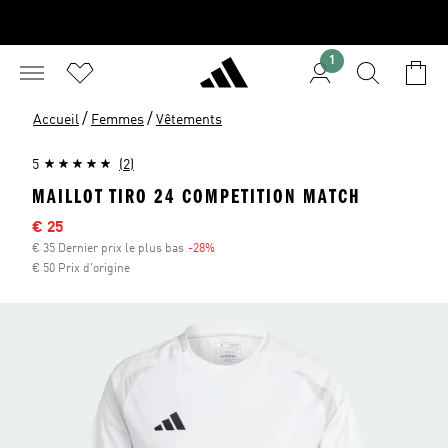
1
/
/
Accueil
Femmes
Vêtements
5
(2)
MAILLOT TIRO 24 COMPETITION MATCH
Sale price
€ 25
€ 35 Dernier prix le plus bas
-28%
Discount
€ 50 Prix d'origine