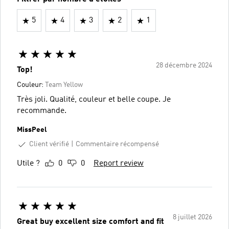
5
4
3
2
1
28 décembre 2024
Top!
Couleur:
Team Yellow
Très joli. Qualité, couleur et belle coupe. Je
recommande.
MissPeel
Client vérifié
Commentaire récompensé
Utile ?
0
0
Report review
8 juillet 2026
Great buy excellent size comfort and fit