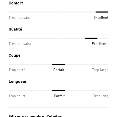
Confort
Très mauvais
Excellent
Qualité
Très mauvaise
Excellente
Coupe
Trop serré
Parfait
Trop large
Longueur
Trop court
Parfait
Trop long
Filtrer par nombre d'étoiles