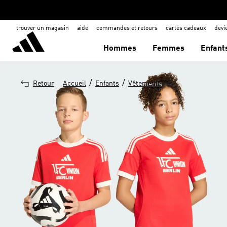
trouver un magasin
aide
commandes et retours
cartes cadeaux
dev
Hommes
Femmes
Enfant
/
/
Retour
Accueil
Enfants
Vêtements