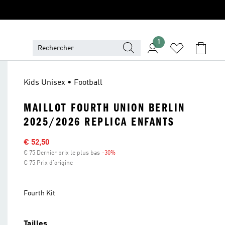
1
Kids Unisex • Football
MAILLOT FOURTH UNION BERLIN
2025/2026 REPLICA ENFANTS
Sale price
€ 52,50
€ 75 Dernier prix le plus bas
-30%
Discount
€ 75 Prix d'origine
Fourth Kit
Tailles