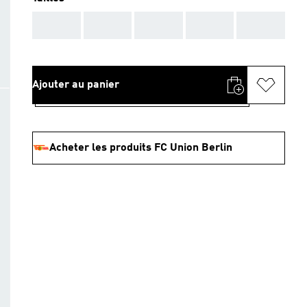
AAA
AAA
AAA
AAA
AAA
Ajouter au panier
Acheter les produits FC Union Berlin