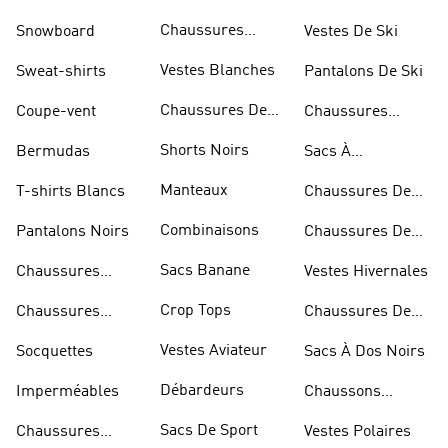
Sportifs
Chaussures
Snowboard
Vestes De Ski
D'haltérophilie
Vestes Blanches
Sweat-shirts
Pantalons De Ski
Chaussures De
Coupe-vent
Chaussures
Basketball
Rouges
Shorts Noirs
Bermudas
Sacs À
Bandoulière
Manteaux
T-shirts Blancs
Chaussures De
Rugby
Combinaisons
Pantalons Noirs
Chaussures De
Skateur
Sacs Banane
Chaussures
Vestes Hivernales
Bleues
Crop Tops
Chaussures
Chaussures De
Dorées
Marche
Vestes Aviateur
Socquettes
Sacs À Dos Noirs
Débardeurs
Imperméables
Chaussons
D'escalade
Sacs De Sport
Chaussures
Vestes Polaires