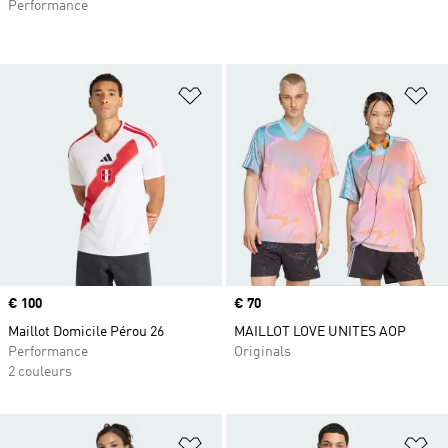
Performance
Ajouter à la Liste de produits favor
Aj
Prix
€ 100
Prix
€ 70
Maillot Domicile Pérou 26
MAILLOT LOVE UNITES AOP
Performance
Originals
2 couleurs
Ajouter à la Liste de produits favor
Aj