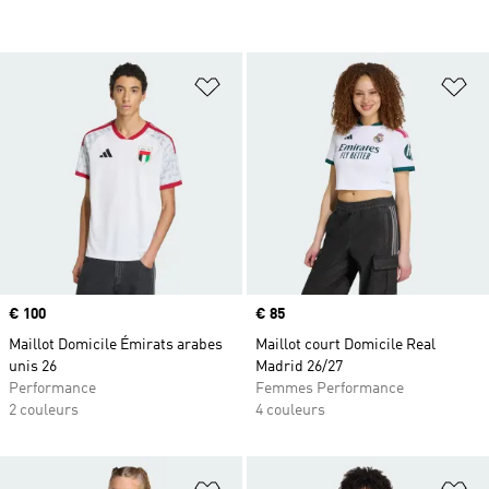
Ajouter à la Liste de produits favor
Aj
Prix
€ 100
Prix
€ 85
Maillot Domicile Émirats arabes
Maillot court Domicile Real
unis 26
Madrid 26/27
Performance
Femmes Performance
2 couleurs
4 couleurs
Ajouter à la Liste de produits favor
Aj