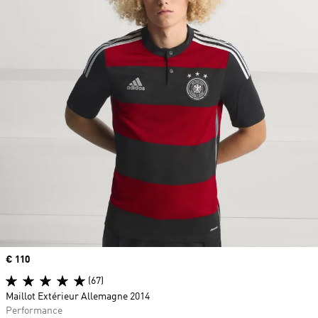
Prix
€ 110
(67)
Maillot Extérieur Allemagne 2014
Performance