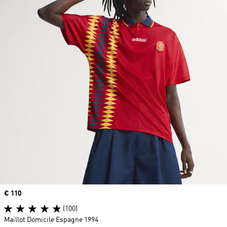
Prix
€ 110
(100)
Maillot Domicile Espagne 1994