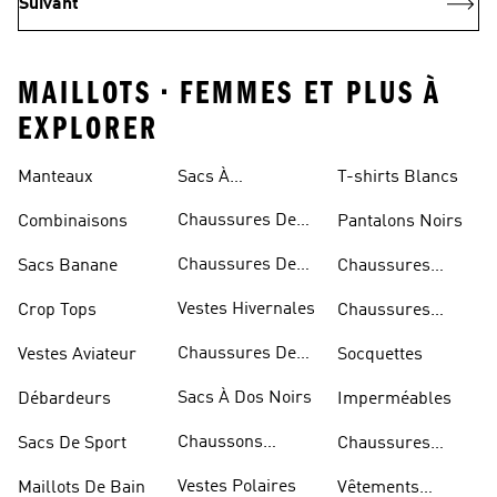
Suivant
MAILLOTS • FEMMES ET PLUS À
EXPLORER
Manteaux
Sacs À
T-shirts Blancs
Bandoulière
Chaussures De
Combinaisons
Pantalons Noirs
Rugby
Chaussures De
Sacs Banane
Chaussures
Skateur
Bleues
Vestes Hivernales
Crop Tops
Chaussures
Dorées
Chaussures De
Vestes Aviateur
Socquettes
Marche
Sacs À Dos Noirs
Débardeurs
Imperméables
Chaussons
Sacs De Sport
Chaussures
D'escalade
Blanches
Vestes Polaires
Maillots De Bain
Vêtements