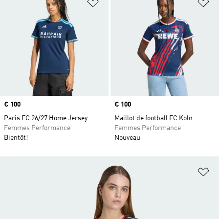
Ajouter à la Liste de produits favor
Aj
Prix
€ 100
Prix
€ 100
Paris FC 26/27 Home Jersey
Maillot de football FC Köln
Femmes Performance
Femmes Performance
Bientôt!
Nouveau
Aj