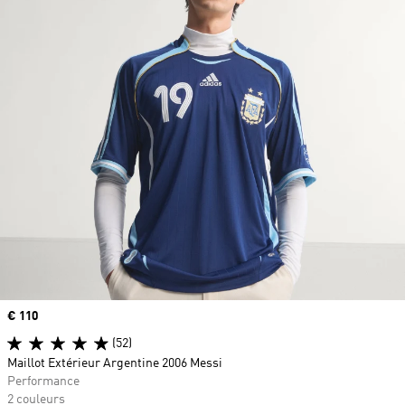
Prix
€ 110
(52)
Maillot Extérieur Argentine 2006 Messi
Performance
2 couleurs