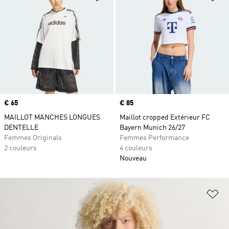
Prix
€ 65
Prix
€ 85
MAILLOT MANCHES LONGUES
Maillot cropped Extérieur FC
DENTELLE
Bayern Munich 26/27
Femmes Originals
Femmes Performance
2 couleurs
4 couleurs
Nouveau
Aj