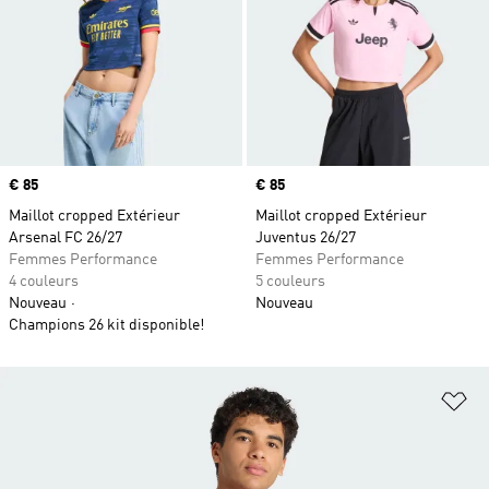
Prix
€ 85
Prix
€ 85
Maillot cropped Extérieur
Maillot cropped Extérieur
Arsenal FC 26/27
Juventus 26/27
Femmes Performance
Femmes Performance
4 couleurs
5 couleurs
Nouveau
Nouveau
Champions 26 kit disponible!
Aj