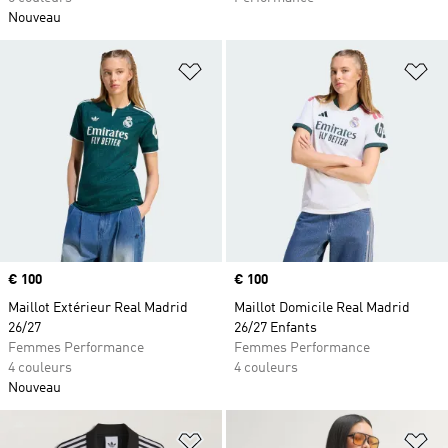
Nouveau
Ajouter à la Liste de produits favor
Aj
Prix
€ 100
Prix
€ 100
Maillot Extérieur Real Madrid
Maillot Domicile Real Madrid
26/27
26/27 Enfants
Femmes Performance
Femmes Performance
4 couleurs
4 couleurs
Nouveau
Ajouter à la Liste de produits favor
Aj