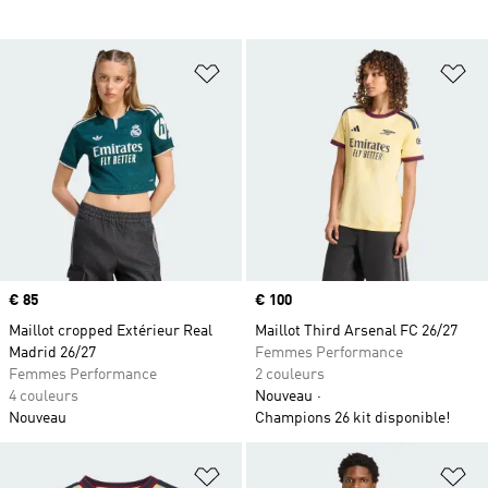
Ajouter à la Liste de produits favor
Aj
Prix
€ 85
Prix
€ 100
Maillot cropped Extérieur Real
Maillot Third Arsenal FC 26/27
Madrid 26/27
Femmes Performance
Femmes Performance
2 couleurs
4 couleurs
Nouveau
Nouveau
Champions 26 kit disponible!
Ajouter à la Liste de produits favor
Aj