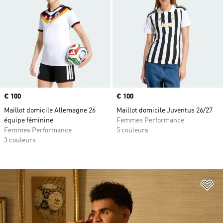
Prix
€ 100
Prix
€ 100
Maillot domicile Allemagne 26
Maillot domicile Juventus 26/27
équipe féminine
Femmes Performance
Femmes Performance
5 couleurs
3 couleurs
Aj