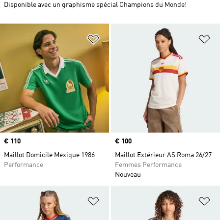
Disponible avec un graphisme spécial Champions du Monde!
Ajouter à la Liste de produits favor
Aj
Prix
€ 110
Prix
€ 100
Maillot Domicile Mexique 1986
Maillot Extérieur AS Roma 26/27
Performance
Femmes Performance
Nouveau
Ajouter à la Liste de produits favor
Aj