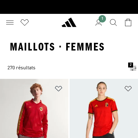
1
MAILLOTS · FEMMES
2
270 résultats
Ajouter à la Liste de produits favor
Aj