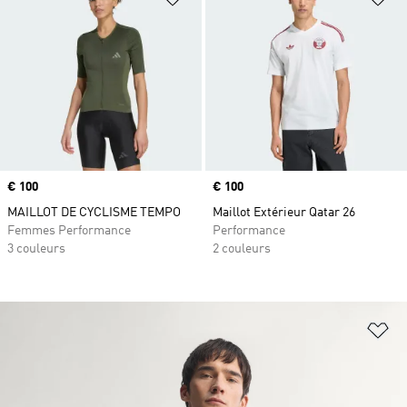
Prix
€ 100
Prix
€ 100
MAILLOT DE CYCLISME TEMPO
Maillot Extérieur Qatar 26
Femmes Performance
Performance
3 couleurs
2 couleurs
Aj