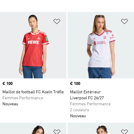
Ajouter à la Liste de produits favor
Aj
Prix
€ 100
Prix
€ 100
Maillot de football FC Koeln Trèfle
Maillot Extérieur
Femmes Performance
Liverpool FC 26/27
Nouveau
Femmes Performance
2 couleurs
Nouveau
Ajouter à la Liste de produits favor
Aj