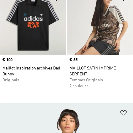
Prix
€ 100
Prix
€ 65
Maillot inspiration archives Bad
MAILLOT SATIN IMPRIMÉ
Bunny
SERPENT
Originals
Femmes Originals
2 couleurs
Aj