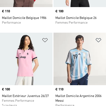
Prix
€ 110
Prix
€ 100
Maillot Domicile Belgique 1986
Maillot Domicile Belgique 26
Performance
Femmes Performance
Ajouter à la Liste de produits favor
Aj
Prix
€ 100
Prix
€ 110
Maillot Extérieur Juventus 26/27
Maillot Domicile Argentine 2006
Femmes Performance
Messi
5 couleurs
Performance