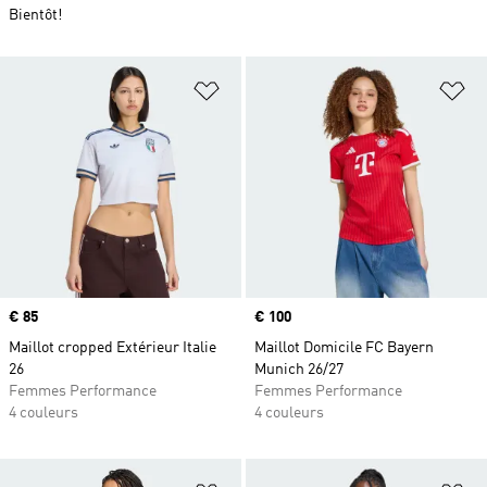
Bientôt!
Ajouter à la Liste de produits favor
Aj
Prix
€ 85
Prix
€ 100
Maillot cropped Extérieur Italie
Maillot Domicile FC Bayern
26
Munich 26/27
Femmes Performance
Femmes Performance
4 couleurs
4 couleurs