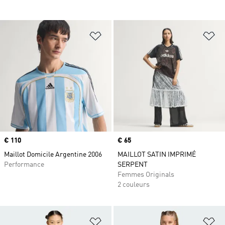
Ajouter à la Liste de produits favor
Aj
Prix
€ 110
Prix
€ 65
Maillot Domicile Argentine 2006
MAILLOT SATIN IMPRIMÉ
Performance
SERPENT
Femmes Originals
2 couleurs
Ajouter à la Liste de produits favor
Aj