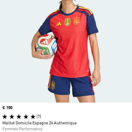
Prix
€ 150
(7)
Maillot Domicile Espagne 26 Authentique
Femmes Performance