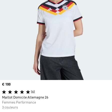
Prix
€ 100
(6)
Maillot Domicile Allemagne 26
Femmes Performance
3 couleurs