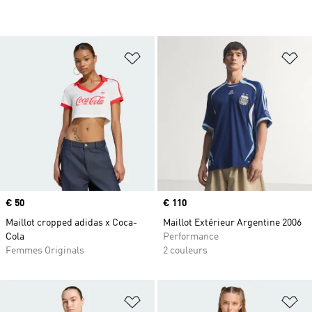
Ajouter à la Liste de produits favor
Aj
Prix
€ 50
Prix
€ 110
Maillot cropped adidas x Coca-
Maillot Extérieur Argentine 2006
Cola
Performance
Femmes Originals
2 couleurs
Ajouter à la Liste de produits favor
Aj