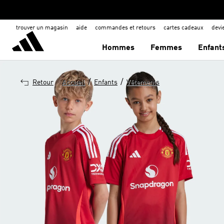
trouver un magasin
aide
commandes et retours
cartes cadeaux
dev
Hommes
Femmes
Enfant
/
/
Retour
Accueil
Enfants
Vêtements