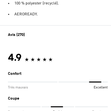
100 % polyester (recyclé).
AEROREADY.
Avis (270)
4.9
Confort
Très mauvais
Excellent
Coupe