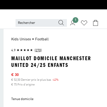
1
Kids Unisex • Football
4.9
(270)
MAILLOT DOMICILE MANCHESTER
UNITED 24/25 ENFANTS
Sale price
€ 30
€ 52,50 Dernier prix le plus bas
-42%
Discount
€ 75 Prix d'origine
Tenue domicile