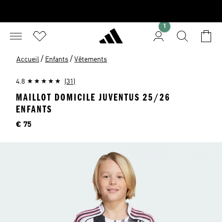
1
/
/
Accueil
Enfants
Vêtements
4.8
(31)
MAILLOT DOMICILE JUVENTUS 25/26
ENFANTS
Price
€ 75