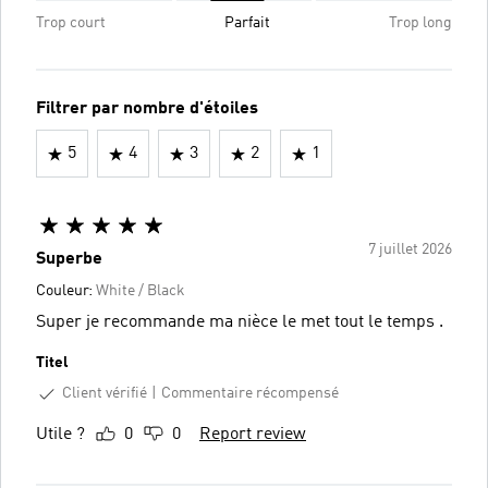
Trop court
Parfait
Trop long
Filtrer par nombre d'étoiles
5
4
3
2
1
7 juillet 2026
Superbe
Couleur:
White / Black
Super je recommande ma nièce le met tout le temps .
Titel
Client vérifié
Commentaire récompensé
Utile ?
0
0
Report review