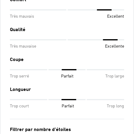
Très mauvais
Excellent
Qualité
Très mauvaise
Excellente
Coupe
Trop serré
Parfait
Trop large
Longueur
Trop court
Parfait
Trop long
Filtrer par nombre d'étoiles