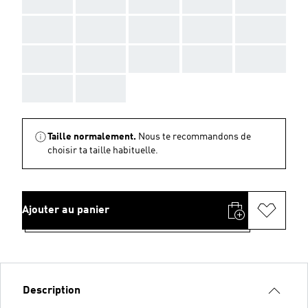
AAA
AAA
AAA
AAA
AAA
AAA
AAA
AAA
AAA
AAA
AAA
AAA
Taille normalement.
Nous te recommandons de
choisir ta taille habituelle.
Ajouter au panier
Description