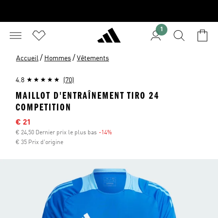
1
/
/
Accueil
Hommes
Vêtements
4.8
(70)
MAILLOT D'ENTRAÎNEMENT TIRO 24
COMPETITION
Sale price
€ 21
€ 24,50 Dernier prix le plus bas
-14%
Discount
€ 35 Prix d'origine