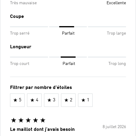
Très mauvaise
Excellente
Coupe
Trop serré
Parfait
Trop large
Longueur
Trop court
Parfait
Trop long
Filtrer par nombre d'étoiles
5
4
3
2
1
8 juillet 2026
Le maillot dont j’avais besoin