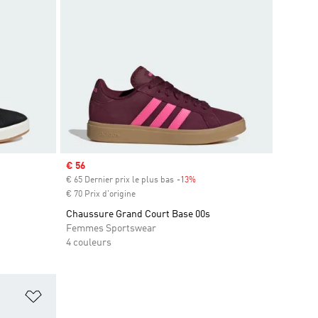
Prix soldé
€ 56
€ 65 Dernier prix le plus bas
-13%
Rabais
€ 70 Prix d'origine
Chaussure Grand Court Base 00s
Femmes Sportswear
4 couleurs
is
Ajouter à la Liste de produits favoris