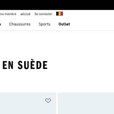
iens membre
adiclub
Se connecter
s
Chaussures
Sports
Outlet
 EN SUÈDE
ste de produits favoris
Ajouter à la Liste de produits favor