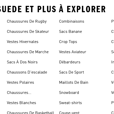
SUEDE ET PLUS À EXPLORER
Chaussures De Rugby
Combinaisons
P
Chaussures De Skateur
Sacs Banane
C
Vestes Hivernales
Crop Tops
C
Chaussures De Marche
Vestes Aviateur
S
Sacs À Dos Noirs
Débardeurs
I
Chaussons D'escalade
Sacs De Sport
C
Vestes Polaires
Maillots De Bain
V
Chaussures
Snowboard
V
D'haltérophilie
Vestes Blanches
Sweat-shirts
P
Chaussures De Basketball
Coupe-vent
C