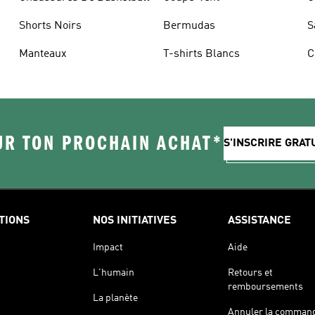
Shorts Noirs
Bermudas
S
Manteaux
T-shirts Blancs
C
UR TON PROCHAIN ACHAT*
S'INSCRIRE GRA
TIONS
NOS INITIATIVES
ASSISTANCE
Impact
Aide
L'humain
Retours et
remboursements
La planète
Annuler la comman