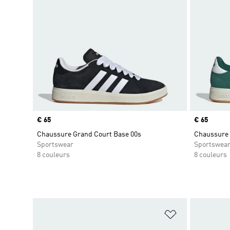
Prix
€ 65
Prix
€ 65
Chaussure Grand Court Base 00s
Chaussure 
Sportswear
Sportswea
8 couleurs
8 couleurs
Ajouter à la Li