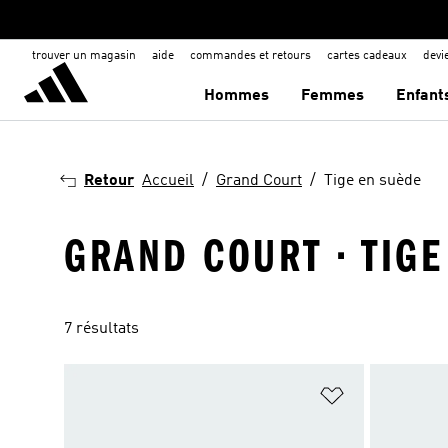
trouver un magasin
aide
commandes et retours
cartes cadeaux
dev
Hommes
Femmes
Enfant
Retour
Accueil
Grand Court
Tige en suède
GRAND COURT · TIGE
7 résultats
Ajouter à la Li