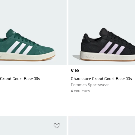
Prix
€ 65
Grand Court Base 00s
Chaussure Grand Court Base 00s
r
Femmes Sportswear
4 couleurs
ste de produits favoris
Ajouter à la Liste de produits favor