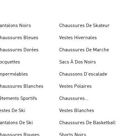
antalons Noirs
Chaussures De Skateur
haussures Bleues
Vestes Hivernales
haussures Dorées
Chaussures De Marche
ocquettes
Sacs À Dos Noirs
mperméables
Chaussons D'escalade
haussures Blanches
Vestes Polaires
êtements Sportifs
Chaussures
D'haltérophilie
estes De Ski
Vestes Blanches
antalons De Ski
Chaussures De Basketball
haussures Rouges
Shorts Noirs