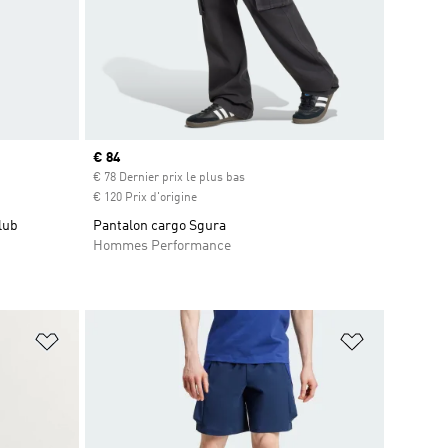
Prix actuel
€ 84
€ 78 Dernier prix le plus bas
€ 120 Prix d'origine
lub
Pantalon cargo Sgura
Hommes Performance
is
Ajouter à la Liste de produits favoris
Ajouter à la