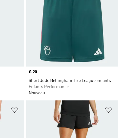
Prix
€ 20
Short Jude Bellingham Tiro League Enfants
Enfants Performance
Nouveau
is
Ajouter à la Liste de produits favoris
Ajouter à la