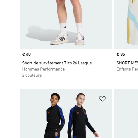
Prix
€ 40
Prix
€ 35
Short de survêtement Tiro 26 League
SHORT MES
Hommes Performance
Enfants Pe
2 couleurs
Ajouter à la Li