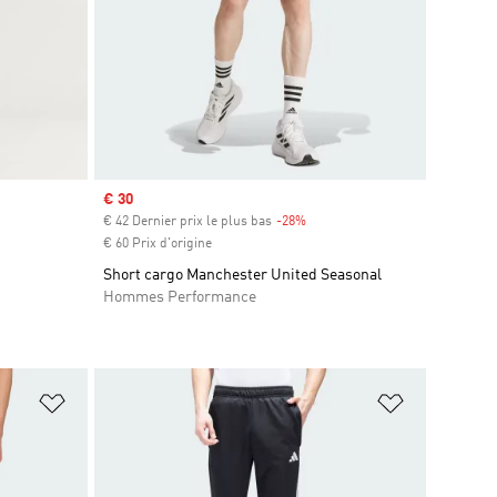
Prix soldé
€ 30
€ 42 Dernier prix le plus bas
-28%
Rabais
€ 60 Prix d'origine
Short cargo Manchester United Seasonal
Hommes Performance
is
Ajouter à la Liste de produits favoris
Ajouter à la