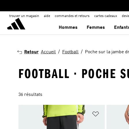
trouver un magasin
aide
commandes et retours
cartes cadeaux
dev
Hommes
Femmes
Enfant
Retour
Accueil
Football
Poche sur la jambe dr
FOOTBALL · POCHE S
36 résultats
Ajouter à la Li