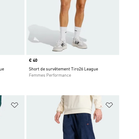
Prix
€ 40
gue
Short de survêtement Tiro26 League
Femmes Performance
is
Ajouter à la Liste de produits favoris
Ajouter à la