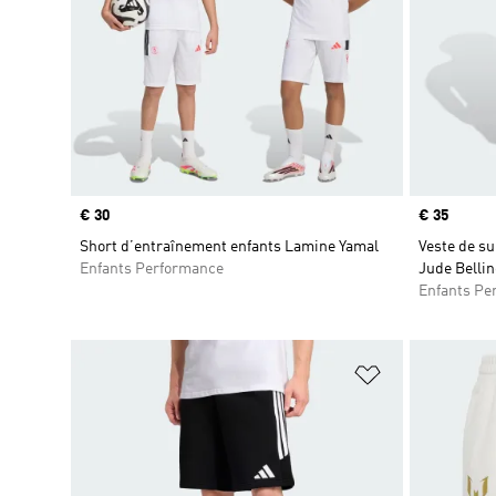
Prix
€ 30
Prix
€ 35
Short d’entraînement enfants Lamine Yamal
Veste de s
Enfants Performance
Jude Belli
Enfants Pe
Ajouter à la Li