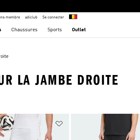
iens membre
adiclub
Se connecter
s
Chaussures
Sports
Outlet
oite
UR LA JAMBE DROITE
ste de produits favoris
Ajouter à la Liste de produits favor