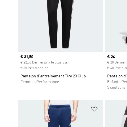
Prix actuel
€ 31,50
Prix actuel
€ 24
€ 22,50 Dernier prix le plus bas
€ 20 Dernier 
€ 45 Prix d'origine
€ 40 Prix d'o
Pantalon d'entraînement Tiro 23 Club
Pantalon d
Femmes Performance
Enfants Pe
5 couleurs
Ajouter à la Li