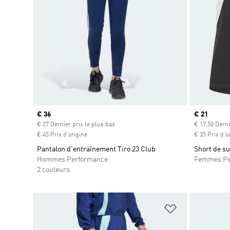
Prix actuel
€ 36
Prix actuel
€ 21
€ 27 Dernier prix le plus bas
€ 17,50 Derni
€ 45 Prix d'origine
€ 35 Prix d'o
Pantalon d'entraînement Tiro 23 Club
Short de su
Hommes Performance
Femmes Pe
2 couleurs
Ajouter à la Li