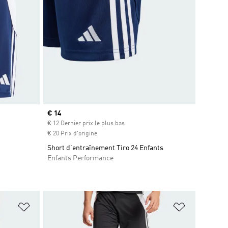
Prix actuel
€ 14
€ 12 Dernier prix le plus bas
€ 20 Prix d'origine
Short d'entraînement Tiro 24 Enfants
Enfants Performance
is
Ajouter à la Liste de produits favoris
Ajouter à la