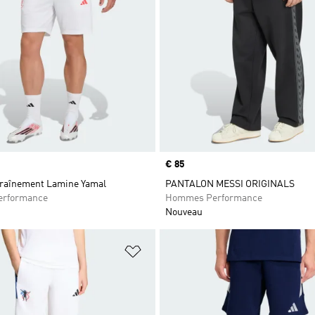
Prix
€ 85
traînement Lamine Yamal
PANTALON MESSI ORIGINALS
rformance
Hommes Performance
Nouveau
ste de produits favoris
Ajouter à la Liste de produits favor