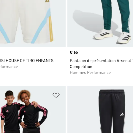
Prix
€ 65
SI HOUSE OF TIRO ENFANTS
Pantalon de présentation Arsenal 
rformance
Competition
Hommes Performance
ste de produits favoris
Ajouter à la Liste de produits favor