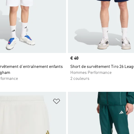
Prix
€ 40
urvêtement d’entraînement enfants
Short de survêtement Tiro 26 Lea
ngham
Hommes Performance
rformance
2 couleurs
ste de produits favoris
Ajouter à la Liste de produits favor