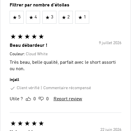
Filtrer par nombre d'étoiles
5
4
3
2
1
9 juillet 2026
Beau débardeur !
Couleur:
Cloud White
Très beau, belle qualité, parfait avec le short assorti
ou non.
injall
Client vérifié
Commentaire récompensé
Utile ?
0
0
Report review
22 juin 2026