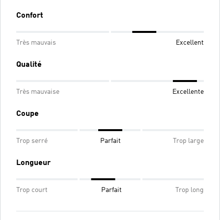
Confort
Très mauvais
Excellent
Qualité
Très mauvaise
Excellente
Coupe
Trop serré
Parfait
Trop large
Longueur
Trop court
Parfait
Trop long