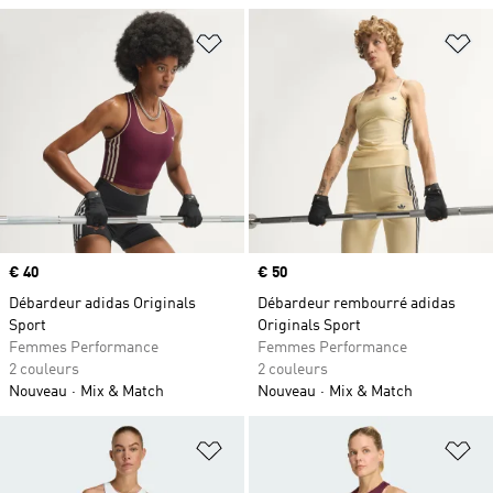
Ajouter à la Liste de produits favor
Aj
Prix
€ 40
Prix
€ 50
Débardeur adidas Originals
Débardeur rembourré adidas
Sport
Originals Sport
Femmes Performance
Femmes Performance
2 couleurs
2 couleurs
Nouveau
Mix & Match
Nouveau
Mix & Match
Ajouter à la Liste de produits favor
Aj