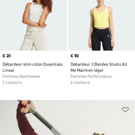
Prix
€ 20
Prix
€ 50
Débardeur slim coton Essentials
Débardeur 3 Bandes Studio All
Linear
Me Maintien léger
Femmes Sportswear
Femmes Performance
2 couleurs
6 couleurs
Aj