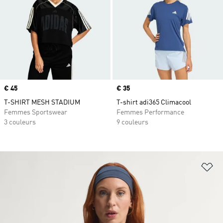
Prix
€ 45
Prix
€ 35
T-SHIRT MESH STADIUM
T-shirt adi365 Climacool
Femmes Sportswear
Femmes Performance
3 couleurs
9 couleurs
Aj