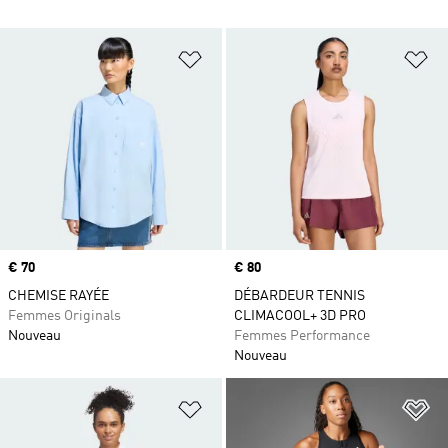
Ajouter à la Liste de produits favor
Aj
Prix
€ 70
Prix
€ 80
CHEMISE RAYÉE
DÉBARDEUR TENNIS
Femmes Originals
CLIMACOOL+ 3D PRO
Nouveau
Femmes Performance
Nouveau
Ajouter à la Liste de produits favor
Aj