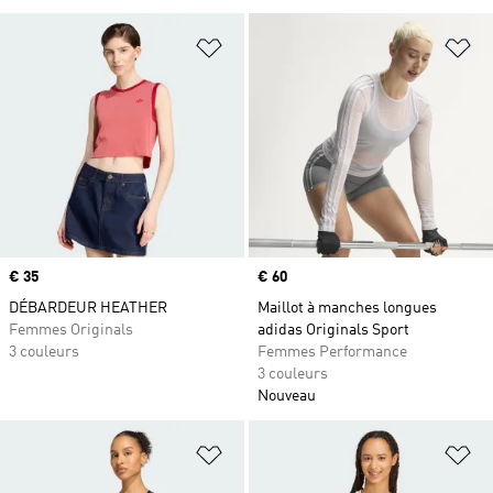
Ajouter à la Liste de produits favor
Aj
Prix
€ 35
Prix
€ 60
DÉBARDEUR HEATHER
Maillot à manches longues
Femmes Originals
adidas Originals Sport
3 couleurs
Femmes Performance
3 couleurs
Nouveau
Ajouter à la Liste de produits favor
Aj