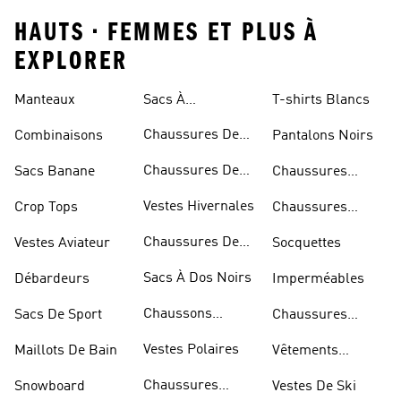
HAUTS • FEMMES ET PLUS À
EXPLORER
Manteaux
Sacs À
T-shirts Blancs
Bandoulière
Chaussures De
Combinaisons
Pantalons Noirs
Rugby
Chaussures De
Sacs Banane
Chaussures
Skateur
Bleues
Vestes Hivernales
Crop Tops
Chaussures
Dorées
Chaussures De
Vestes Aviateur
Socquettes
Marche
Sacs À Dos Noirs
Débardeurs
Imperméables
Chaussons
Sacs De Sport
Chaussures
D'escalade
Blanches
Vestes Polaires
Maillots De Bain
Vêtements
Sportifs
Chaussures
Snowboard
Vestes De Ski