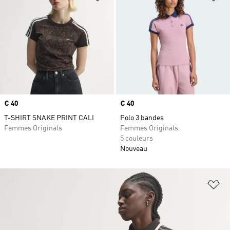
Prix
€ 40
Prix
€ 40
T-SHIRT SNAKE PRINT CALI
Polo 3 bandes
Femmes Originals
Femmes Originals
5 couleurs
Nouveau
Aj