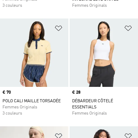
3 couleurs
Femmes Originals
Ajouter à la Liste de produits favor
Aj
Prix
€ 70
Prix
€ 28
POLO CALI MAILLE TORSADÉE
DÉBARDEUR CÔTELÉ
Femmes Originals
ESSENTIALS
3 couleurs
Femmes Originals
Ajouter à la Liste de produits favor
Aj