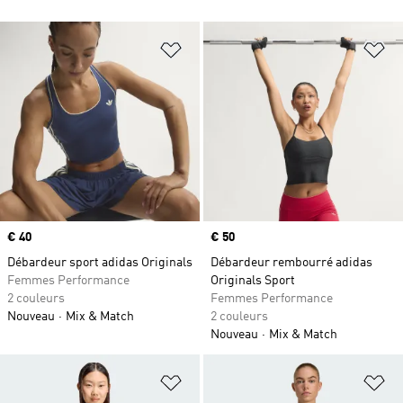
Ajouter à la Liste de produits favor
Aj
Prix
€ 40
Prix
€ 50
Débardeur sport adidas Originals
Débardeur rembourré adidas
Femmes Performance
Originals Sport
2 couleurs
Femmes Performance
Nouveau
Mix & Match
2 couleurs
Nouveau
Mix & Match
Ajouter à la Liste de produits favor
Aj