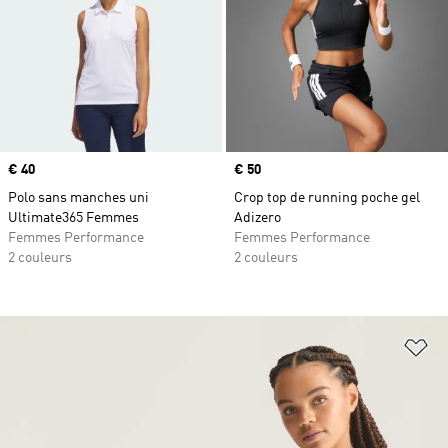
Prix
€ 40
Prix
€ 50
Polo sans manches uni
Crop top de running poche gel
Ultimate365 Femmes
Adizero
Femmes Performance
Femmes Performance
2 couleurs
2 couleurs
Aj