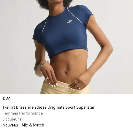
Prix
€ 60
T-shirt brassière adidas Originals Sport Superstar
Femmes Performance
3 couleurs
Nouveau
Mix & Match