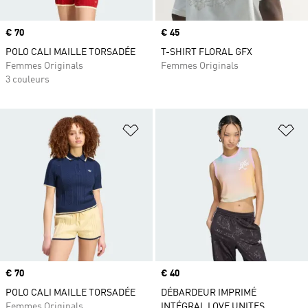
Prix
€ 70
Prix
€ 45
POLO CALI MAILLE TORSADÉE
T-SHIRT FLORAL GFX
Femmes Originals
Femmes Originals
3 couleurs
Ajouter à la Liste de produits favor
Aj
Prix
€ 70
Prix
€ 40
POLO CALI MAILLE TORSADÉE
DÉBARDEUR IMPRIMÉ
Femmes Originals
INTÉGRAL LOVE UNITES