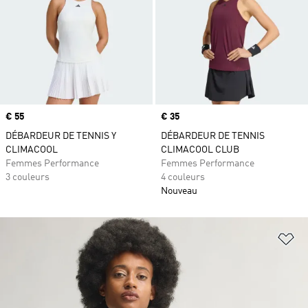
Prix
€ 55
Prix
€ 35
DÉBARDEUR DE TENNIS Y
DÉBARDEUR DE TENNIS
CLIMACOOL
CLIMACOOL CLUB
Femmes Performance
Femmes Performance
3 couleurs
4 couleurs
Nouveau
Aj