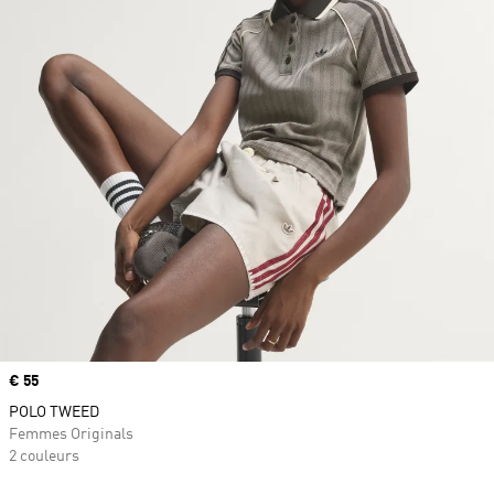
Prix
€ 55
POLO TWEED
Femmes Originals
2 couleurs