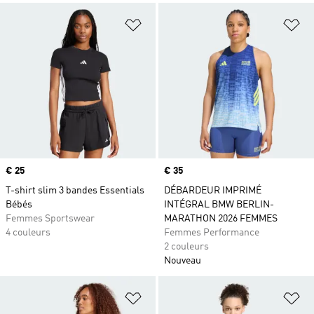
Ajouter à la Liste de produits favor
Aj
Prix
€ 25
Prix
€ 35
T-shirt slim 3 bandes Essentials
DÉBARDEUR IMPRIMÉ
Bébés
INTÉGRAL BMW BERLIN-
Femmes Sportswear
MARATHON 2026 FEMMES
4 couleurs
Femmes Performance
2 couleurs
Nouveau
Ajouter à la Liste de produits favor
Aj