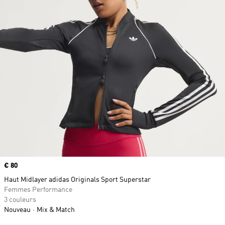
Prix
€ 80
Haut Midlayer adidas Originals Sport Superstar
Femmes Performance
3 couleurs
Nouveau
Mix & Match