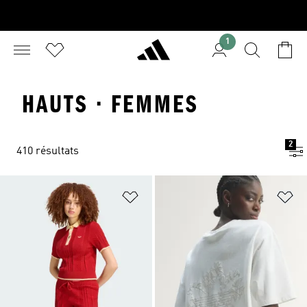
1
HAUTS · FEMMES
2
410 résultats
Ajouter à la Liste de produits favor
Aj