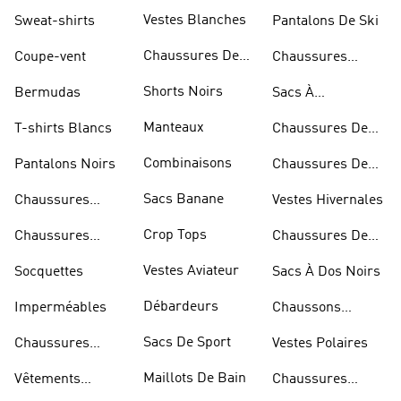
D'haltérophilie
Vestes Blanches
Sweat-shirts
Pantalons De Ski
Chaussures De
Coupe-vent
Chaussures
Basketball
Rouges
Shorts Noirs
Bermudas
Sacs À
Bandoulière
Manteaux
T-shirts Blancs
Chaussures De
Rugby
Combinaisons
Pantalons Noirs
Chaussures De
Skateur
Sacs Banane
Chaussures
Vestes Hivernales
Bleues
Crop Tops
Chaussures
Chaussures De
Dorées
Marche
Vestes Aviateur
Socquettes
Sacs À Dos Noirs
Débardeurs
Imperméables
Chaussons
D'escalade
Sacs De Sport
Chaussures
Vestes Polaires
Blanches
Maillots De Bain
Vêtements
Chaussures