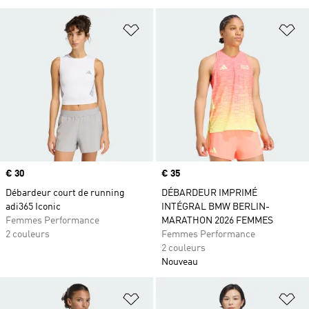
Ajouter à la Liste de produits favor
Aj
Prix
€ 30
Prix
€ 35
Débardeur court de running
DÉBARDEUR IMPRIMÉ
adi365 Iconic
INTÉGRAL BMW BERLIN-
Femmes Performance
MARATHON 2026 FEMMES
2 couleurs
Femmes Performance
2 couleurs
Nouveau
Ajouter à la Liste de produits favor
Aj