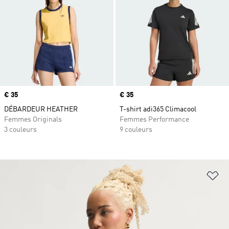
Prix
€ 35
Prix
€ 35
DÉBARDEUR HEATHER
T-shirt adi365 Climacool
Femmes Originals
Femmes Performance
3 couleurs
9 couleurs
Aj