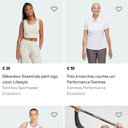
Ajouter à la Liste de produits favor
Aj
Prix
€ 20
Prix
€ 50
Débardeur Essentials petit logo
Polo à manches courtes uni
coton Lifestyle
Performance Femmes
Femmes Sportswear
Femmes Performance
3 couleurs
8 couleurs
Ajouter à la Liste de produits favor
Aj