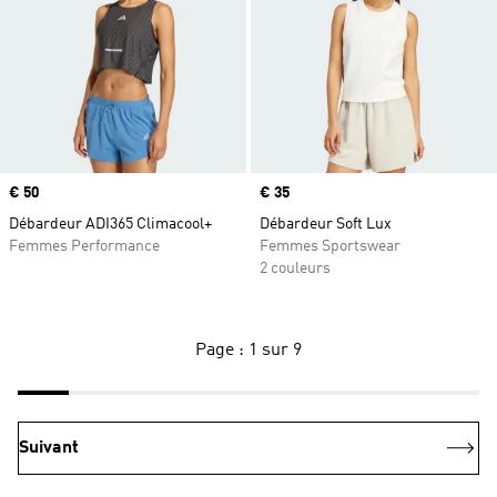
Prix
€ 50
Prix
€ 35
Débardeur ADI365 Climacool+
Débardeur Soft Lux
Femmes Performance
Femmes Sportswear
2 couleurs
Page : 1 sur 9
Suivant