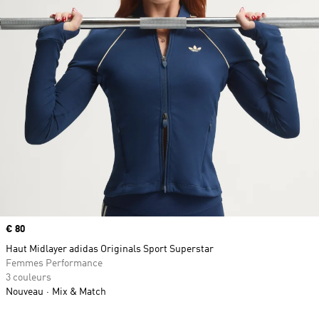
Prix
€ 80
Haut Midlayer adidas Originals Sport Superstar
Femmes Performance
3 couleurs
Nouveau
Mix & Match