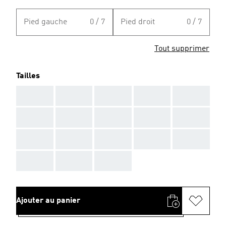
Pied gauche
0 / 7
Pied droit
0 / 7
Tout supprimer
Tailles
AAA
AAA
AAA
AAA
AAA
AAA
AAA
AAA
AAA
AAA
AAA
AAA
AAA
AAA
AAA
AAA
AAA
AAA
Ajouter au panier