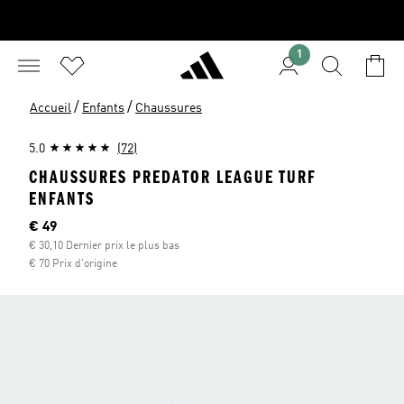
1
/
/
Accueil
Enfants
Chaussures
5.0
(72)
CHAUSSURES PREDATOR LEAGUE TURF
ENFANTS
Current price
€ 49
€ 30,10 Dernier prix le plus bas
€ 70 Prix d'origine