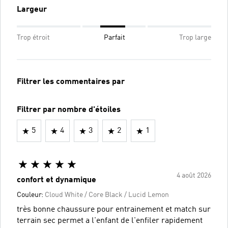
Largeur
Trop étroit
Parfait
Trop large
Filtrer les commentaires par
Filtrer par nombre d'étoiles
5
4
3
2
1
4 août 2026
confort et dynamique
Couleur:
Cloud White / Core Black / Lucid Lemon
très bonne chaussure pour entrainement et match sur
terrain sec permet a l'enfant de l'enfiler rapidement