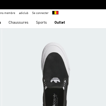
iens membre
adiclub
Se connecter
s
Chaussures
Sports
Outlet