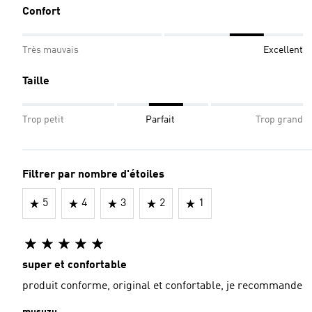
Confort
Très mauvais
Excellent
Taille
Trop petit
Parfait
Trop grand
Filtrer par nombre d'étoiles
5
4
3
2
1
super et confortable
produit conforme, original et confortable, je recommande