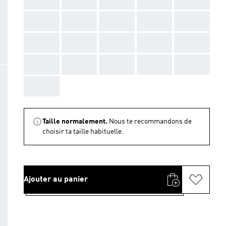
AAA
AAA
AAA
AAA
AAA
AAA
AAA
AAA
AAA
AAA
AAA
AAA
AAA
AAA
AAA
AAA
Taille normalement.
Nous te recommandons de
choisir ta taille habituelle.
Ajouter au panier