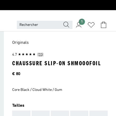
1
Originals
4.7
(55)
CHAUSSURE SLIP-ON SHMOOOFOIL
Price
€ 80
Core Black / Cloud White / Gum
Tailles
AAA
AAA
AAA
AAA
AAA