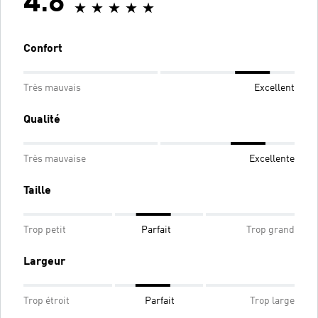
4.8
Confort
Très mauvais
Excellent
Qualité
Très mauvaise
Excellente
Taille
Trop petit
Parfait
Trop grand
Largeur
Trop étroit
Parfait
Trop large