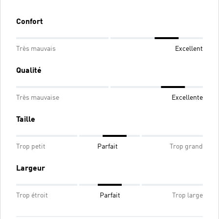
Confort
Très mauvais
Excellent
Qualité
Très mauvaise
Excellente
Taille
Trop petit
Parfait
Trop grand
Largeur
Trop étroit
Parfait
Trop large