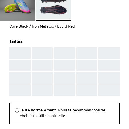
Core Black / Iron Metallic / Lucid Red
Tailles
AAA
AAA
AAA
AAA
AAA
AAA
AAA
AAA
AAA
AAA
AAA
AAA
AAA
AAA
AAA
AAA
AAA
AAA
AAA
AAA
Taille normalement.
Nous te recommandons de
choisir ta taille habituelle.