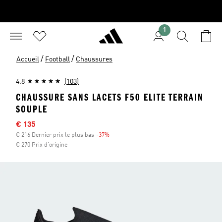
1
/
/
Accueil
Football
Chaussures
4.8
(103)
CHAUSSURE SANS LACETS F50 ELITE TERRAIN
SOUPLE
Sale price
€ 135
€ 216 Dernier prix le plus bas
-37%
Discount
€ 270 Prix d'origine