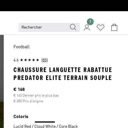
1
Football
4.6
(85)
CHAUSSURE LANGUETTE RABATTUE
PREDATOR ELITE TERRAIN SOUPLE
Current price
€ 168
€ 140 Dernier prix le plus bas
€ 280 Prix d'origine
Coloris
Lucid Red / Cloud White / Core Black