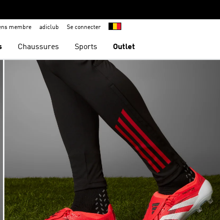
iens membre
adiclub
Se connecter
s
Chaussures
Sports
Outlet