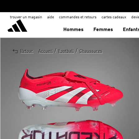
trouver un magasin
aide
commandes et retours
cartes cadeaux
dev
Hommes
Femmes
Enfant
/
/
Retour
Accueil
Football
Chaussures