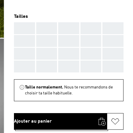
Tailles
AAA
AAA
AAA
AAA
AAA
AAA
AAA
AAA
AAA
AAA
AAA
AAA
AAA
AAA
AAA
AAA
AAA
AAA
AAA
AAA
Taille normalement.
Nous te recommandons de
choisir ta taille habituelle.
Ajouter au panier