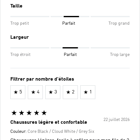
Taille
Trop petit
Parfait
Trop grand
Largeur
Trop étroit
Parfait
Trop large
Filtrer par nombre d'étoiles
5
4
3
2
1
22 juillet 2026
Chaussures légère et confortable
Couleur:
Core Black / Cloud White / Grey Six