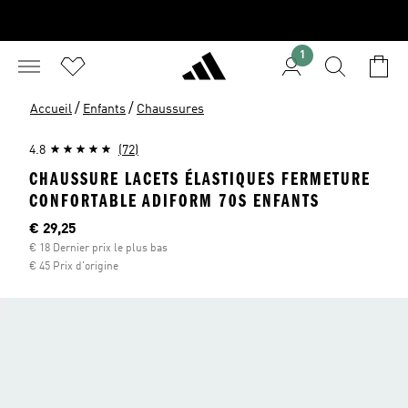
1
/
/
Accueil
Enfants
Chaussures
4.8
(72)
CHAUSSURE LACETS ÉLASTIQUES FERMETURE
CONFORTABLE ADIFORM 70S ENFANTS
Current price
€ 29,25
€ 18 Dernier prix le plus bas
€ 45 Prix d'origine