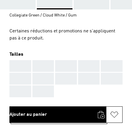
Collegiate Green / Cloud White / Gum
Certaines réductions et promotions ne s'appliquent
pas à ce produit.
Tailles
AAA
AAA
AAA
AAA
AAA
AAA
AAA
AAA
AAA
AAA
AAA
AAA
Ajouter au panier